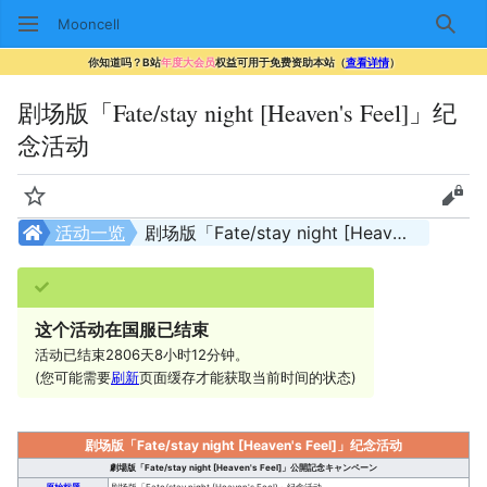
Mooncell
搜索
你知道吗？B站
年度大会员
权益可用于免费资助本站（
查看详情
）
剧场版「Fate/stay night [Heaven's Feel]」纪
念活动
监视
查看
活动一览
剧场版「Fate/stay night [Heaven's Feel]」纪念活动
这个活动在国服已结束
活动已结束2806天8小时12分钟。
(您可能需要
刷新
页面缓存才能获取当前时间的状态)
剧场版「Fate/stay night [Heaven's Feel]」纪念活动
劇場版「Fate/stay night [Heaven's Feel]」公開記念キャンペーン
原始标题
剧场版「Fate/stay night (Heaven's Feel)」纪念活动