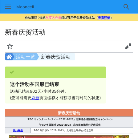
Mooncell
搜索
你知道吗？B站
年度大会员
权益可用于免费资助本站（
查看详情
）
新春庆贺活动
监视
查看
活动一览
新春庆贺活动
这个活动在国服已结束
活动已结束902天7小时35分钟。
(您可能需要
刷新
页面缓存才能获取当前时间的状态)
新春庆贺活动
「FGO ウィンターパーティー 2022-2023」北海道会場開催記念キャンペーン
「FGO 冬日派对 2022-2023」北海道会场举办纪念活动
原始标题
「FGO 冬日派对 2022-2023」北海道会场举办纪念活动