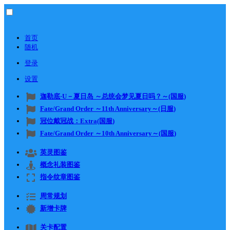
首页
随机
登录
设置
迦勒底·U－夏日岛 ～总统会梦见夏日吗？～(国服)
Fate/Grand Order ～11th Anniversary～(日服)
冠位戴冠战：Extra(国服)
Fate/Grand Order ～10th Anniversary～(国服)
英灵图鉴
概念礼装图鉴
指令纹章图鉴
周常规划
新增卡牌
关卡配置