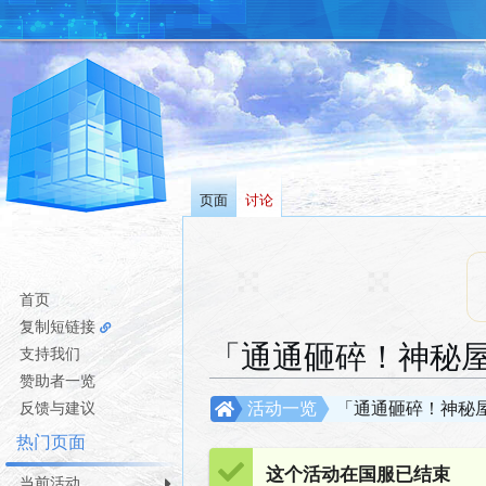
页面
讨论
首页
复制短链接
「通通砸碎！神秘
支持我们
赞助者一览
跳
跳
反馈与建议
活动一览
「通通砸碎！神秘
转
转
热门页面
到
到
这个活动在国服已结束
导
搜
当前活动