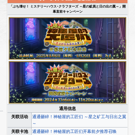
「ぶち壊せ！ ミステリーハウス･クラフターズ ～星の鉱員と日の出の翼～」開
幕直前キャンペーン
通用信息
关联活动
通通砸碎！神秘屋的工匠们 ～星之矿工与日出之翼
～
关联卡池
通通砸碎！神秘屋的工匠们开幕前夕推荐召唤