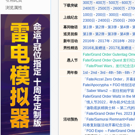
引用此页
300万
400万
500万
600万
下载突破
浏览属性
2400万
2500万
2600万
27
100日
200日
300日
400日
上线纪念
2300日
2400日
2500日
26
幕间物语
第1弹
第2弹
第3弹
第4弹
巡灵祝祭
第1弹
第2弹
第3弹
第4弹
新年活动
2016年
2017年
2018年
20
男性精选
2016礼装赠送
2017礼装赠送
Fate/Grand Order Gutenta
愚人节
Fate/Grand Order Quest 发
「Fate/Pixel Wars」发行纪念
周年祭
1st
2nd
3rd
4th
5th
6th
7
「Fate/Accel Zero Order
Fate/Apocrypha × FGO 
「Saber Wars2 ～前往初
Fate/Grand Order Waltz i
「情人节2022」举办前夕纪念
「迦勒底妖精骑士杯 ～第二代
「Fate/Grand Order Fes. 
活动预热
「Fate/Samurai Remnant×
问卷复刻版活动开幕纪念活动
「FGO Expo ～Fate/Grand Or