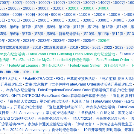
700万
800万
900万
1000万
1100万
1200万
1300万
1400万
1500万
16
00万
2800万
2900万
3000万
3100万
3200万
3300万
3400万
500日
600日
700日
800日
900日
1000日
1100日
1200日
1300日
1400
00日
2700日
2800日
2900日
3000日
3100日
3200日
3300日
3400日
35
第5弹
第6弹
第7弹
第8弹
第9弹
第10弹
第11弹
第12弹
第13弹
第14弹
第
第5弹
第6弹
第7弹
第8弹
第9弹
新春纪念活动
第10弹
第11弹
第12弹
第1
19年
2020年
2021年
2022年
2023年
2024年
2025年
2026年
复刻2016礼装赠送
2018
2018礼装赠送
2019
2020
2021
2022
2023
202
g Omen发布纪念活动
Fate/Grand Order Gutentag Omen Adios 发行纪念活动
「Fate/G
行纪念活动
Fate/Grand Order MyCraft Lostbelt发行纪念活动
「Fate/Freedom O
活动
「Fate/Grail League」发行纪念活动
「Fate/Dream Striker」发行纪念活动
「F
th
8th
9th
10th
11th
」开幕前夕7大活动
「Fate/EXTRA CCC×FGO」开幕前夕预热活动
「死亡监狱·夏日大逃
特别活动开幕前夕纪念
君主·埃尔梅罗Ⅱ世事件簿×Fate/Grand Order联动活动开幕前夕纪念
始宇宙～」举办前夕纪念活动
Fate/Requiem×Fate/Grand Order联动活动开幕前夕纪念活
n the MOONLIGHT/LOSTROOM×Fate/Grand Order联动活动开幕前夕纪念
「迦勒底·夏日
活动
「白色情人节2022」举办前夕纪念活动
从漫画了解！Fate/Grand Order×Fat
的凯旋～」开幕前夕纪念活动
「迦勒底男性精选2023」举办前夕纪念活动
Fate/Gr
2023 夏日祭 ～8th Anniversary～」举办前夕纪念活动
「圣杯战线 ～白昼之城、黑夜之城
Fate/Grand Order联动活动」开幕前夕纪念活动
「情人节2024」开幕前夕纪念活动
「魔
「泳装活动2025」参加条件通关应援纪念活动
「舞动龙宫！ ～深海公主与两枚宝玉
der Fes. 2024 9th Anniversary～」倒计时纪念活动
「10月开幕预定 限时活动」开幕