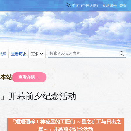
中文（中国大陆）
创建账号
登录
搜
代码
查看历史
更多
索
助本站
查看详情 →
～」开幕前夕纪念活动
「通通砸碎！神秘屋的工匠们 ～星之矿工与日出之
翼～」开幕前夕纪念活动