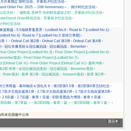
1月开幕预定 限时活动」开幕前夕纪念活动
rand Order Fes. 2025 ～10th Anniversary～」倒计时纪念活动
夕纪念活动
「迦勒底·花神节 你的鲜花盛放之时」开幕前夕纪念活动
ke×Fate/Grand Order联动活动」开幕前夕纪念活动
y～」倒计时纪念活动
.5奥林波斯篇
5.5地狱界曼荼罗
Lostbelt No.6
Road to 7 [Lostbelt No.1]
ostbelt No.4]
Road to 7 [Lostbelt No.5 亚特兰蒂斯]
奏章Ⅰ
Ordeal Call 第2弹
Ordeal Call 第3弹
Ordeal Call 第4弹
刺
冠位肖像系统＆冠位戴冠战
冠位戴冠战：Berserker
Final Order Project [Lostbelt No.3]
Final Order Project [Lostbelt No.4]
rserker复刻
Final Order Project [Lostbelt No.7]
ct [Ordeal Call Ⅲ]
Final Order Project [Ordeal Call Ⅳ]
最终冲刺
第2部 终章
全冠位戴冠战复刻
冠位戴冠战：Berserker复刻
Rider复刻
新章 第1弹
冠位戴冠战：Assassin复刻
新章 第2弹
特兰蒂斯篇
幕间物语＆强化关卡
第2部第5.5章
第2部第6章完结纪念
2.7前夕主线应援第1弹
2.7前夕主线应援第2弹
2.7前夕主线应援第3弹
2.6应援
2.7应援
奏章Ⅰ应援
职阶星图战力增强
奏章Ⅱ应援
2部回顾～第7章篇～
第2部回顾～奏章Ⅰ篇～
第2部回顾～奏章Ⅱ篇～
动尚未在国服中公布
[
显示▼
]