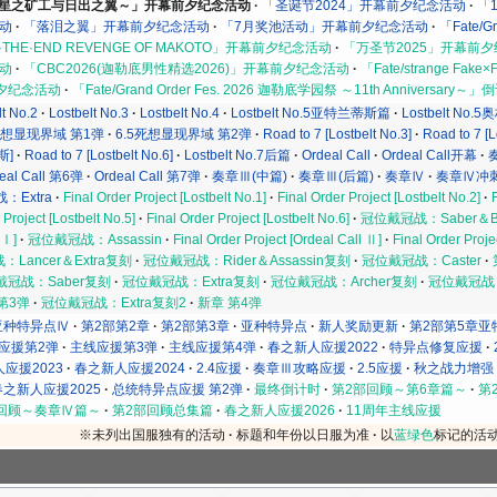
～星之矿工与日出之翼～」开幕前夕纪念活动
「圣诞节2024」开幕前夕纪念活动
「
活动
「落泪之翼」开幕前夕纪念活动
「7月奖池活动」开幕前夕纪念活动
「Fate/G
E·END REVENGE OF MAKOTO」开幕前夕纪念活动
「万圣节2025」开幕前
活动
「CBC2026(迦勒底男性精选2026)」开幕前夕纪念活动
「Fate/strange Fa
夕纪念活动
「Fate/Grand Order Fes. 2026 迦勒底学园祭 ～11th Anniversar
lt No.2
Lostbelt No.3
Lostbelt No.4
Lostbelt No.5亚特兰蒂斯篇
Lostbelt No
死想显现界域 第1弹
6.5死想显现界域 第2弹
Road to 7 [Lostbelt No.3]
Road to 7 [L
斯]
Road to 7 [Lostbelt No.6]
Lostbelt No.7后篇
Ordeal Call
Ordeal Call开幕
eal Call 第6弹
Ordeal Call 第7弹
奏章Ⅲ(中篇)
奏章Ⅲ(后篇)
奏章Ⅳ
奏章Ⅳ冲
：Extra
Final Order Project [Lostbelt No.1]
Final Order Project [Lostbelt No.2]
 Project [Lostbelt No.5]
Final Order Project [Lostbelt No.6]
冠位戴冠战：Saber＆Be
 Ⅰ]
冠位戴冠战：Assassin
Final Order Project [Ordeal Call Ⅱ]
Final Order Proje
Lancer＆Extra复刻
冠位戴冠战：Rider＆Assassin复刻
冠位戴冠战：Caster
戴冠战：Saber复刻
冠位戴冠战：Extra复刻
冠位戴冠战：Archer复刻
冠位戴冠战：
第3弹
冠位戴冠战：Extra复刻2
新章 第4弹
亚种特异点Ⅳ
第2部第2章
第2部第3章
亚种特异点
新人奖励更新
第2部第5章亚
应援第2弹
主线应援第3弹
主线应援第4弹
春之新人应援2022
特异点修复应援
应援2023
春之新人应援2024
2.4应援
奏章Ⅲ攻略应援
2.5应援
秋之战力增强
春之新人应援2025
总统特异点应援 第2弹
最终倒计时
第2部回顾～第6章篇～
第
回顾～奏章Ⅳ篇～
第2部回顾总集篇
春之新人应援2026
11周年主线应援
※未列出国服独有的活动
标题和年份以日服为准
以
蓝绿色
标记的活