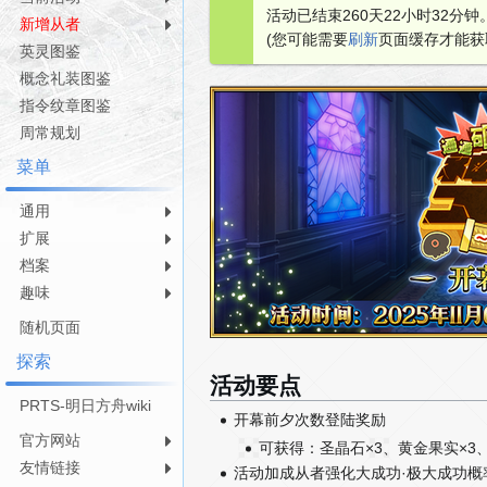
活动已结束260天22小时32分钟
航
索
新增从者
(您可能需要
刷新
页面缓存才能获
英灵图鉴
概念礼装图鉴
指令纹章图鉴
周常规划
菜单
通用
扩展
档案
趣味
随机页面
探索
活动要点
PRTS-明日方舟wiki
开幕前夕次数登陆奖励
官方网站
可获得：圣晶石×3、黄金果实×3、Q
友情链接
活动加成从者强化大成功·极大成功概