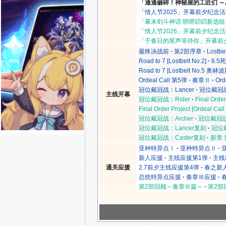
「通通砸碎！神秘屋的工匠们 
「情人节2025」开幕前夕纪念
「幕末剑斗神话 唠唠叨叨新选组·TH
「情人节2026」开幕前夕纪念
「于春日的尾声等待你」开幕前
最终决战前
第2部序章
Lostbe
Road to 7 [Lostbelt No.2]
6.5
Road to 7 [Lostbelt No.5 奥林波
Ordeal Call 第5弹
奏章Ⅱ
Ord
冠位戴冠战：Lancer
冠位戴冠战
主线开幕
冠位戴冠战：Rider
Final Order
Final Order Project [Ordeal Call
冠位戴冠战：Archer
冠位戴冠战：
冠位戴冠战：Lancer复刻
冠位
冠位戴冠战：Caster复刻
新章 
亚种特异点Ⅰ
亚种特异点Ⅱ
新人应援
主线应援第1弹
主线
通关应援
2.7前夕主线应援第4弹
春之新人
总统特异点应援
奏章Ⅲ应援
第2部回顾～奏章Ⅲ篇～
第2部