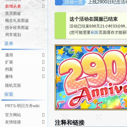
跳
跳
活动一览
上线2900日纪念活
新增从者
转
转
英灵图鉴
到
到
这个活动在国服已结束
导
搜
概念礼装图鉴
活动已结束698天21小时33分钟
航
索
指令纹章图鉴
(您可能需要
刷新
页面缓存才能获
周常规划
菜单
通用
扩展
档案
趣味
随机页面
探索
PRTS-明日方舟wiki
官方网站
注释和链接
友情链接