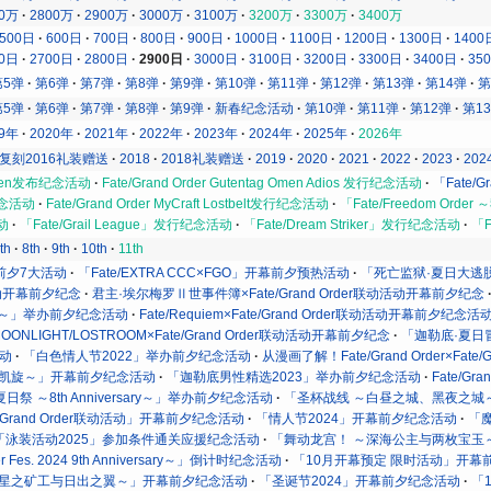
00万
2800万
2900万
3000万
3100万
3200万
3300万
3400万
500日
600日
700日
800日
900日
1000日
1100日
1200日
1300日
1400
00日
2700日
2800日
2900日
3000日
3100日
3200日
3300日
3400日
35
第5弹
第6弹
第7弹
第8弹
第9弹
第10弹
第11弹
第12弹
第13弹
第14弹
第
第5弹
第6弹
第7弹
第8弹
第9弹
新春纪念活动
第10弹
第11弹
第12弹
第1
19年
2020年
2021年
2022年
2023年
2024年
2025年
2026年
复刻2016礼装赠送
2018
2018礼装赠送
2019
2020
2021
2022
2023
202
g Omen发布纪念活动
Fate/Grand Order Gutentag Omen Adios 发行纪念活动
「Fate/G
行纪念活动
Fate/Grand Order MyCraft Lostbelt发行纪念活动
「Fate/Freedom O
活动
「Fate/Grail League」发行纪念活动
「Fate/Dream Striker」发行纪念活动
「F
th
8th
9th
10th
11th
」开幕前夕7大活动
「Fate/EXTRA CCC×FGO」开幕前夕预热活动
「死亡监狱·夏日大逃
特别活动开幕前夕纪念
君主·埃尔梅罗Ⅱ世事件簿×Fate/Grand Order联动活动开幕前夕纪念
始宇宙～」举办前夕纪念活动
Fate/Requiem×Fate/Grand Order联动活动开幕前夕纪念活
n the MOONLIGHT/LOSTROOM×Fate/Grand Order联动活动开幕前夕纪念
「迦勒底·夏日
活动
「白色情人节2022」举办前夕纪念活动
从漫画了解！Fate/Grand Order×Fat
的凯旋～」开幕前夕纪念活动
「迦勒底男性精选2023」举办前夕纪念活动
Fate/Gr
2023 夏日祭 ～8th Anniversary～」举办前夕纪念活动
「圣杯战线 ～白昼之城、黑夜之城
Fate/Grand Order联动活动」开幕前夕纪念活动
「情人节2024」开幕前夕纪念活动
「魔
「泳装活动2025」参加条件通关应援纪念活动
「舞动龙宫！ ～深海公主与两枚宝玉
der Fes. 2024 9th Anniversary～」倒计时纪念活动
「10月开幕预定 限时活动」开幕
～星之矿工与日出之翼～」开幕前夕纪念活动
「圣诞节2024」开幕前夕纪念活动
「