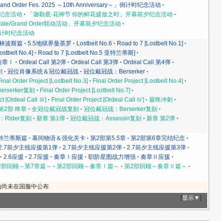
rand Order Fes. 2025 ～10th Anniversary～」倒计时纪念活动
夕纪念活动
「迦勒底·花神节 你的鲜花盛放之时」开幕前夕纪念活动
ke×Fate/Grand Order联动活动」开幕前夕纪念活动
y～」倒计时纪念活动
.5奥林波斯篇
5.5地狱界曼荼罗
Lostbelt No.6
Road to 7 [Lostbelt No.1]
ostbelt No.4]
Road to 7 [Lostbelt No.5 亚特兰蒂斯]
奏章Ⅰ
Ordeal Call 第2弹
Ordeal Call 第3弹
Ordeal Call 第4弹
刺
冠位肖像系统＆冠位戴冠战
冠位戴冠战：Berserker
Final Order Project [Lostbelt No.3]
Final Order Project [Lostbelt No.4]
rserker复刻
Final Order Project [Lostbelt No.7]
ct [Ordeal Call Ⅲ]
Final Order Project [Ordeal Call Ⅳ]
最终冲刺
第2部 终章
全冠位戴冠战复刻
冠位戴冠战：Berserker复刻
Rider复刻
新章 第1弹
冠位戴冠战：Assassin复刻
新章 第2弹
特兰蒂斯篇
幕间物语＆强化关卡
第2部第5.5章
第2部第6章完结纪念
2.7前夕主线应援第1弹
2.7前夕主线应援第2弹
2.7前夕主线应援第3弹
2.6应援
2.7应援
奏章Ⅰ应援
职阶星图战力增强
奏章Ⅱ应援
2部回顾～第7章篇～
第2部回顾～奏章Ⅰ篇～
第2部回顾～奏章Ⅱ篇～
动尚未在国服中公布
[
显示▼
]