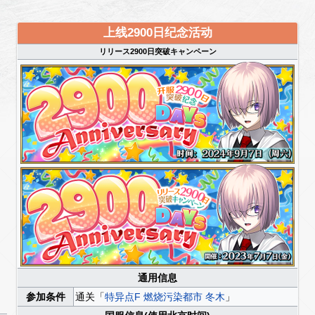
上线2900日纪念活动
リリース2900日突破キャンペーン
通用信息
参加条件
通关「
特异点F 燃烧污染都市 冬木
」