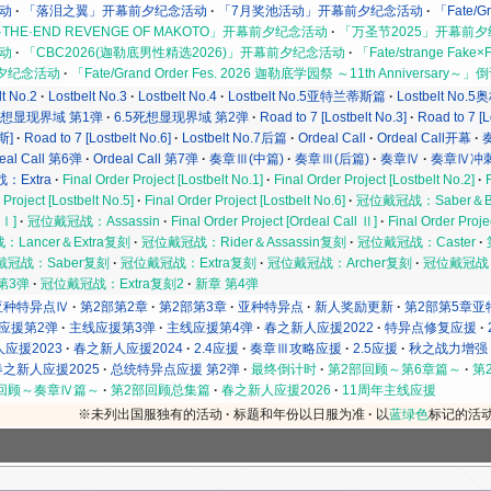
活动
「落泪之翼」开幕前夕纪念活动
「7月奖池活动」开幕前夕纪念活动
「Fate/G
E·END REVENGE OF MAKOTO」开幕前夕纪念活动
「万圣节2025」开幕前
活动
「CBC2026(迦勒底男性精选2026)」开幕前夕纪念活动
「Fate/strange Fa
夕纪念活动
「Fate/Grand Order Fes. 2026 迦勒底学园祭 ～11th Anniversar
lt No.2
Lostbelt No.3
Lostbelt No.4
Lostbelt No.5亚特兰蒂斯篇
Lostbelt No
死想显现界域 第1弹
6.5死想显现界域 第2弹
Road to 7 [Lostbelt No.3]
Road to 7 [L
斯]
Road to 7 [Lostbelt No.6]
Lostbelt No.7后篇
Ordeal Call
Ordeal Call开幕
eal Call 第6弹
Ordeal Call 第7弹
奏章Ⅲ(中篇)
奏章Ⅲ(后篇)
奏章Ⅳ
奏章Ⅳ冲
：Extra
Final Order Project [Lostbelt No.1]
Final Order Project [Lostbelt No.2]
 Project [Lostbelt No.5]
Final Order Project [Lostbelt No.6]
冠位戴冠战：Saber＆Be
 Ⅰ]
冠位戴冠战：Assassin
Final Order Project [Ordeal Call Ⅱ]
Final Order Proje
Lancer＆Extra复刻
冠位戴冠战：Rider＆Assassin复刻
冠位戴冠战：Caster
戴冠战：Saber复刻
冠位戴冠战：Extra复刻
冠位戴冠战：Archer复刻
冠位戴冠战：
第3弹
冠位戴冠战：Extra复刻2
新章 第4弹
亚种特异点Ⅳ
第2部第2章
第2部第3章
亚种特异点
新人奖励更新
第2部第5章亚
应援第2弹
主线应援第3弹
主线应援第4弹
春之新人应援2022
特异点修复应援
应援2023
春之新人应援2024
2.4应援
奏章Ⅲ攻略应援
2.5应援
秋之战力增强
春之新人应援2025
总统特异点应援 第2弹
最终倒计时
第2部回顾～第6章篇～
第
回顾～奏章Ⅳ篇～
第2部回顾总集篇
春之新人应援2026
11周年主线应援
※未列出国服独有的活动
标题和年份以日服为准
以
蓝绿色
标记的活