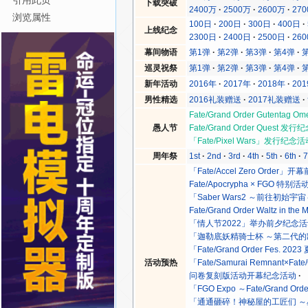
引用此页
下载突破
2400万
2500万
2600万
27
浏览属性
100日
200日
300日
400日
上线纪念
2300日
2400日
2500日
26
幕间物语
第1弹
第2弹
第3弹
第4弹
巡灵祝祭
第1弹
第2弹
第3弹
第4弹
新年活动
2016年
2017年
2018年
20
男性精选
2016礼装赠送
2017礼装赠送
Fate/Grand Order Gutenta
愚人节
Fate/Grand Order Quest 发
「Fate/Pixel Wars」发行纪念
周年祭
1st
2nd
3rd
4th
5th
6th
7
「Fate/Accel Zero Order
Fate/Apocrypha × FGO 
「Saber Wars2 ～前往初
Fate/Grand Order Waltz i
「情人节2022」举办前夕纪念
「迦勒底妖精骑士杯 ～第二代
「Fate/Grand Order Fes. 
活动预热
「Fate/Samurai Remnant×
问卷复刻版活动开幕纪念活动
「FGO Expo ～Fate/Grand Or
「通通砸碎！神秘屋的工匠们 