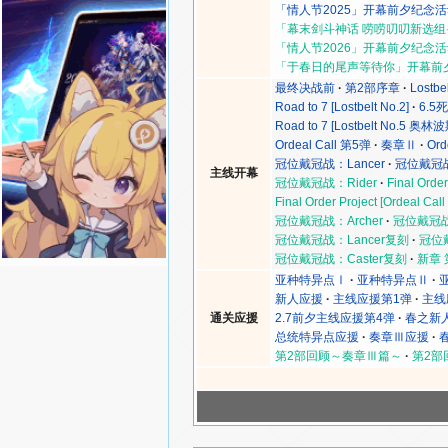
「情人节2025」开幕前夕纪念
「幕末剑斗神话 唠唠叨叨新选组·TH
「情人节2026」开幕前夕纪念
「于春日的尾声等待你」开幕前
最终决战前
第2部序章
Lostbe
Road to 7 [Lostbelt No.2]
6.5
Road to 7 [Lostbelt No.5 奥林波
Ordeal Call 第5弹
奏章Ⅱ
Ord
冠位戴冠战：Lancer
冠位戴冠战
主线开幕
冠位戴冠战：Rider
Final Order
Final Order Project [Ordeal Call
冠位戴冠战：Archer
冠位戴冠战：
冠位戴冠战：Lancer复刻
冠位
冠位戴冠战：Caster复刻
新章 
亚种特异点Ⅰ
亚种特异点Ⅱ
新人应援
主线应援第1弹
主线
通关应援
2.7前夕主线应援第4弹
春之新人
总统特异点应援
奏章Ⅲ应援
第2部回顾～奏章Ⅲ篇～
第2部