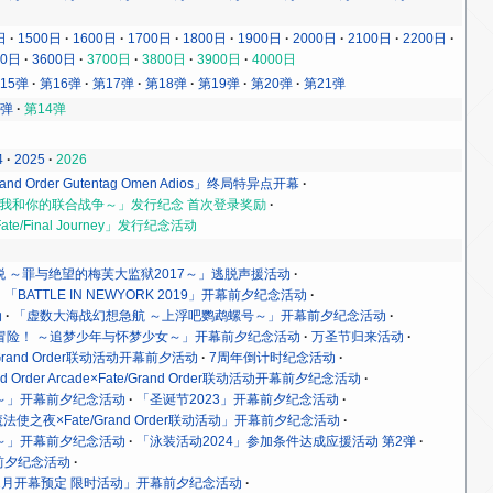
日
1500日
1600日
1700日
1800日
1900日
2000日
2100日
2200日
00日
3600日
3700日
3800日
3900日
4000日
15弹
第16弹
第17弹
第18弹
第19弹
第20弹
第21弹
3弹
第14弹
4
2025
2026
rand Order Gutentag Omen Adios」终局特异点开幕
rder ～我和你的联合战争～」发行纪念 首次登录奖励
ate/Final Journey」发行纪念活动
脱 ～罪与绝望的梅芙大监狱2017～」逃脱声援活动
「BATTLE IN NEWYORK 2019」开幕前夕纪念活动
动
「虚数大海战幻想急航 ～上浮吧鹦鹉螺号～」开幕前夕纪念活动
冒险！ ～追梦少年与怀梦少女～」开幕前夕纪念活动
万圣节归来活动
e/Grand Order联动活动开幕前夕活动
7周年倒计时纪念活动
and Order Arcade×Fate/Grand Order联动活动开幕前夕纪念活动
～」开幕前夕纪念活动
「圣诞节2023」开幕前夕纪念活动
法使之夜×Fate/Grand Order联动活动」开幕前夕纪念活动
～」开幕前夕纪念活动
「泳装活动2024」参加条件达成应援活动 第2弹
前夕纪念活动
1月开幕预定 限时活动」开幕前夕纪念活动