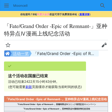
Mooncell
搜索
你知道吗？B站
年度大会员
权益可用于免费资助本站（
查看详情
）
「Fate/Grand Order -Epic of Remnant-」亚种
特异点Ⅳ漫画上线纪念活动
监视
查看
活动一览
「Fate/Grand Order -Epic of Remnant-」亚种特异点Ⅳ漫画上线纪念活动
这个活动在国服已结束
活动已结束2422天15小时43分钟。
(您可能需要
刷新
页面缓存才能获取当前时间的状态)
「Fate/Grand Order -Epic of Remnant-」亚种特异点Ⅳ漫画上线纪念活动
「Fate/Grand Order -Epic of Remnant-」亜種特異点Ⅳコミック発売記念キャンペーン
「Fate/Grand Order -Epic of Remnant-」亚种特异点Ⅳ漫画发售纪念活动