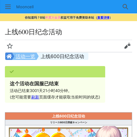
Mooncell
搜索
你知道吗？B站
年度大会员
权益可用于免费资助本站（
查看详情
）
上线600日纪念活动
监视
查看
活动一览
上线600日纪念活动
这个活动在国服已结束
活动已结束3001天21小时40分钟。
(您可能需要
刷新
页面缓存才能获取当前时间的状态)
上线600日纪念活动
リリース600日突破キャンペーン