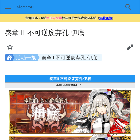
Mooncell
搜索
你知道吗？B站
年度大会员
权益可用于免费资助本站（
查看详情
）
奏章Ⅱ 不可逆废弃孔 伊底
监视
查看
活动一览
奏章Ⅱ 不可逆废弃孔 伊底
奏章Ⅱ 不可逆废弃孔 伊底
奏章Ⅱ 不可逆廃棄孔 イド