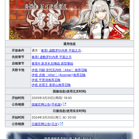
通用信息
开放条件
通关「
奏章Ⅰ 虚数罗针内界 平面之月
」
先前章节
奏章Ⅰ 虚数罗针内界 平面之月
后续章节
奏章Ⅲ 新灵长后继战 原型肇始
关联卡池
伊底 玛丽·安托瓦内特〔Alter〕推荐召唤
伊底 贞德〔Alter〕(Avenger)推荐召唤
伊底 平景清推荐召唤
伊底 岩窟王 基督山推荐召唤
国服信息(使用北京时间)
开始时间
2025年3月20日(周四) 19:00
公告链接
国服官网公告(手机版)
日服信息(使用东京时间)
开始时间
2024年3月20日(周三·水) 20:00
公告链接
日服官网公告(日文)