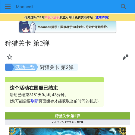
Mooncell
搜索
你知道吗？B站
年度大会员
权益可用于免费资助本站（
查看详情
）
Mooncell提示：国服将于10小时19分钟后开始维护。
狩猎关卡 第2弹
监视
查看
活动一览
狩猎关卡 第2弹
这个活动在国服已结束
活动已结束3151天9小时43分钟。
(您可能需要
刷新
页面缓存才能获取当前时间的状态)
狩猎关卡 第2弹
ハンティングクエスト 第2弾