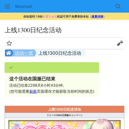
Mooncell
搜索
你知道吗？B站
年度大会员
权益可用于免费资助本站（
查看详情
）
上线1300日纪念活动
监视
查看
活动一览
上线1300日纪念活动
这个活动在国服已结束
活动已结束2298天6小时43分钟。
(您可能需要
刷新
页面缓存才能获取当前时间的状态)
上线1300日纪念活动
リリース1300日突破キャンペーン