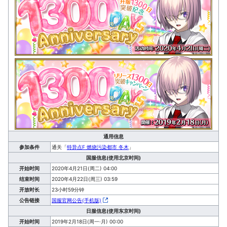
通用信息
参加条件
通关「
特异点F 燃烧污染都市 冬木
」
国服信息(使用北京时间)
开始时间
2020年4月21日(周二) 04:00
结束时间
2020年4月22日(周三) 03:59
开放时长
23小时59分钟
公告链接
国服官网公告(手机版)
日服信息(使用东京时间)
开始时间
2019年2月18日(周一·月) 00:00