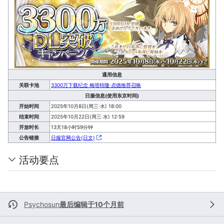
通用信息
关联卡池
3300万下载纪念 梅塔特隆·贞德推荐召唤
日服信息(使用东京时间)
开始时间
2025年10月8日(周三·水) 18:00
结束时间
2025年10月22日(周三·水) 12:59
开放时长
13天18小时59分钟
公告链接
日服官网公告(日文)
活动要点
Psychosun
最后编辑于10个月前