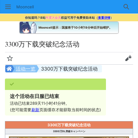
Mooncell
搜索
你知道吗？B站
年度大会员
权益可用于免费资助本站（
查看详情
）
Mooncell提示：国服将于10小时19分钟后开始维护。
3300万下载突破纪念活动
监视
查看
活动一览
3300万下载突破纪念活动
这个活动在日服已结束
活动已结束289天11小时41分钟。
(您可能需要
刷新
页面缓存才能获取当前时间的状态)
3300万下载突破纪念活动
3300万DL突破キャンペーン