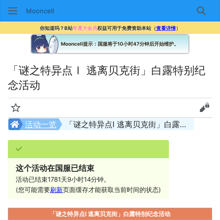
Mooncell
搜索
你知道吗？B站
年度大会员
权益可用于免费资助本站（
查看详情
）
Mooncell提示：国服将于10小时47分钟后开始维护。
「谜之特异点Ⅰ 逃离贝克街」白露特别纪
念活动
监视
查看
活动一览
「谜之特异点Ⅰ 逃离贝克街」白露特别纪念活动
这个活动在国服已结束
活动已结束1781天9小时14分钟。
(您可能需要
刷新
页面缓存才能获取当前时间的状态)
「谜之特异点Ⅰ 逃离贝克街」白露特别纪念活动