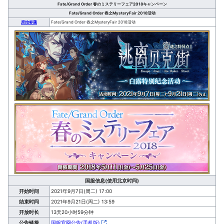
Fate/Grand Order 春のミステリーフェア2018キャンペーン
Fate/Grand Order 春之MysteryFair 2018活动
原始标题
Fate/Grand Order 春之MysteryFair 2018活动
国服信息(使用北京时间)
开始时间
2021年9月7日(周二) 17:00
结束时间
2021年9月21日(周二) 13:59
开放时长
13天20小时59分钟
公告链接
国服官网公告(手机版)