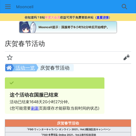
Mooncell
搜索
你知道吗？B站
年度大会员
权益可用于免费资助本站（
查看详情
）
Mooncell提示：国服将于8小时52分钟后开始维护。
庆贺春节活动
监视
查看
活动一览
庆贺春节活动
这个活动在国服已结束
活动已结束1648天20小时27分钟。
(您可能需要
刷新
页面缓存才能获取当前时间的状态)
庆贺春节活动
「FGO ウィンターキャラバン オンライン 2021」Vol.2配信記念キャンペーン
「FGO 冬季车队 Online 2021」Vol.2发行纪念活动