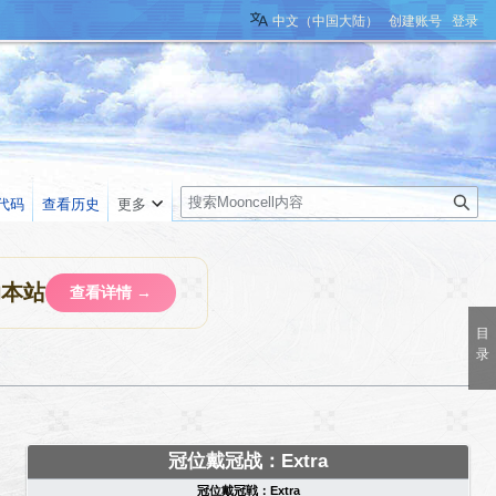
中文（中国大陆）
创建账号
登录
搜
代码
查看历史
更多
索
助本站
查看详情 →
冠位戴冠战：Extra
冠位戴冠戦：Extra