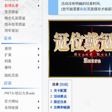
活动没有明确的结束时间。
航
索
新增从者
(您可能需要
刷新
页面缓存才能获
英灵图鉴
概念礼装图鉴
指令纹章图鉴
周常规划
菜单
通用
扩展
档案
趣味
随机页面
探索
目录
1
关卡配置
PRTS-明日方舟wiki
2
活动要点
官方网站
3
限定任务
友情链接
4
注释和链接