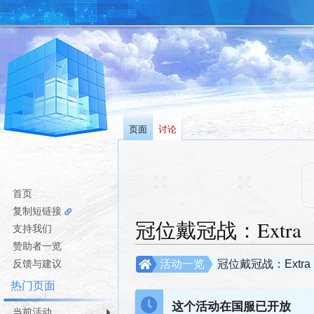
页面
讨论
首页
复制短链接
冠位戴冠战：Extra
支持我们
赞助者一览
跳
跳
反馈与建议
活动一览
冠位戴冠战：Extra
转
转
热门页面
到
到
这个活动在国服已开放
导
搜
当前活动