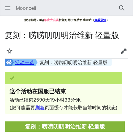
Mooncell
搜索
你知道吗？B站
年度大会员
权益可用于免费资助本站（
查看详情
）
复刻：唠唠叨叨明治维新 轻量版
监视
查看
活动一览
复刻：唠唠叨叨明治维新 轻量版
这个活动在国服已结束
活动已结束2590天19小时33分钟。
(您可能需要
刷新
页面缓存才能获取当前时间的状态)
复刻：唠唠叨叨明治维新 轻量版