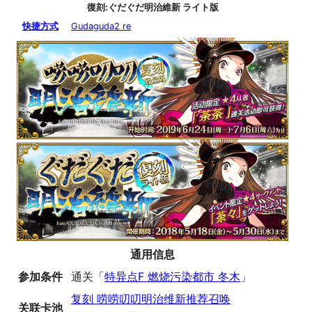
復刻:ぐだぐだ明治維新 ライト版
快捷方式
Gudaguda2 re
通用信息
参加条件
通关「
特异点F 燃烧污染都市 冬木
」
复刻 唠唠叨叨明治维新推荐召唤
关联卡池