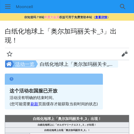
Mooncell
搜索
你知道吗？B站
年度大会员
权益可用于免费资助本站（
查看详情
）
白纸化地球上「奥尔加玛丽关卡_3」出
现！
监视
查看
活动一览
白纸化地球上「奥尔加玛丽关卡_3」出现！
这个活动在国服已开放
活动没有明确的结束时间。
(您可能需要
刷新
页面缓存才能获取当前时间的状态)
白纸化地球上「奥尔加玛丽关卡_3」出现！
白紙化地球上に「オルガマリークエスト_３」が出現！
白纸化地球上出现「奥尔加玛丽关卡_3」！