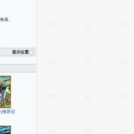
角落。
显示位置
r)推荐召