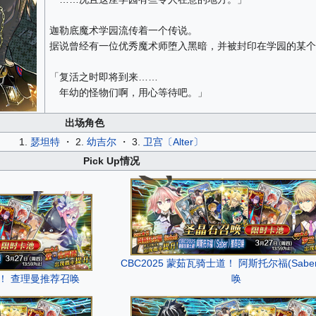
迦勒底魔术学园流传着一个传说。
据说曾经有一位优秀魔术师堕入黑暗，并被封印在学园的某个
「复活之时即将到来……
年幼的怪物们啊，用心等待吧。」
出场角色
1.
瑟坦特
・ 2.
幼吉尔
・ 3.
卫宫〔Alter〕
Pick Up情况
CBC2025 蒙茹瓦骑士道！ 阿斯托尔福(Sabe
道！ 查理曼推荐召唤
唤