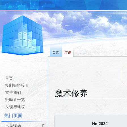
页面
讨论
首页
复制短链接
魔术修养
支持我们
赞助者一览
跳
跳
反馈与建议
转
转
热门页面
到
到
No.2024
导
搜
当前活动