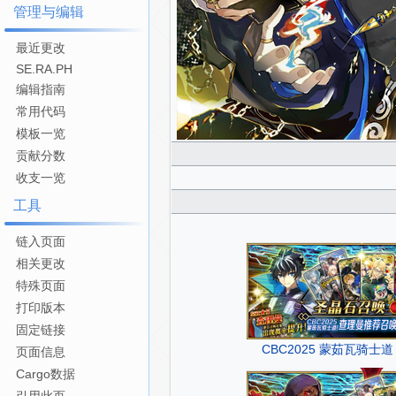
管理与编辑
最近更改
SE.RA.PH
编辑指南
常用代码
模板一览
贡献分数
收支一览
工具
链入页面
相关更改
特殊页面
打印版本
固定链接
CBC2025 蒙茹瓦骑士
页面信息
Cargo数据