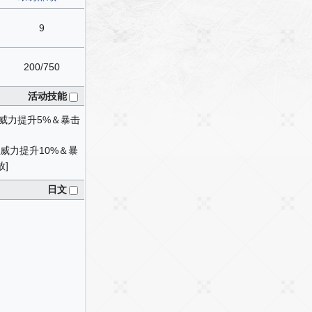
9
200/750
活动技能
威力提升5%＆暴击
威力提升10%＆暴
放]
日文