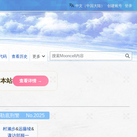
中文（中国大陆）
创建账号
登录
搜
代码
查看历史
更多
索
助本站
查看详情 →
勒底刑警
No.2025
村濑步
&
远藤绫
&
诹访部顺一