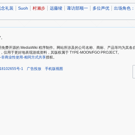
概念礼装
Suoh
村濑步
远藤绫
诹访部顺一
多位声优
出场角色：
7。
爱好者，使用免费开源的 MediaWiki 程序制作。网站所涉及的公司名称、商标、产品等均
于更好地表现游戏资料，其版权属于 TYPE-MOON/FGO PROJECT。
-非商业性使用-相同方式共享
授权。
18102655号-1
广告投放
手机版视图