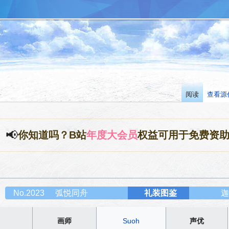
阅读
查看源
📢
你知道吗？B站
年度大会员
权益可用于免费资
No.2023
弧悦同舟
礼装图鉴
迦
画师
Suoh
声优