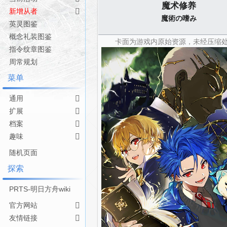
魔术修养
航
索
新增从者
魔術の嗜み
英灵图鉴
概念礼装图鉴
卡面为游戏内原始资源，未经压缩
指令纹章图鉴
周常规划
菜单
通用
扩展
档案
趣味
随机页面
探索
PRTS-明日方舟wiki
官方网站
友情链接