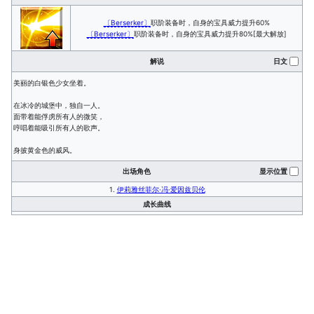
〔Berserker〕
职阶装备时，自身的宝具威力提升60%
〔Berserker〕
职阶装备时，自身的宝具威力提升80%[最大解放]
解说
日文
美丽的白银色少女坐着。
在冰冷的城堡中，独自一人。
面带着能俘虏所有人的微笑，
哼唱着能吸引所有人的歌声。
身披黄金色的威风。
出场角色
显示位置
1.
伊莉雅丝菲尔·冯·爱因兹贝伦
成长曲线