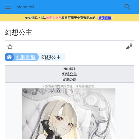
Mooncell
搜索
你知道吗？B站
年度大会员
权益可用于免费资助本站（
查看详情
）
幻想公主
监视
查看
礼装图鉴
幻想公主
No.1575
幻想公主
幻想の姫
卡面为游戏内原始资源，未经压缩处理。