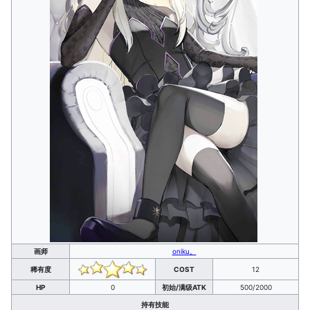
画师
oniku。
稀有度
COST
12
HP
0
初始/满级ATK
500/2000
持有技能