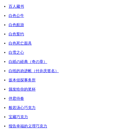
百人藏书
白色公牛
白色航游
白色誓约
白色死亡面具
白雪之心
白紙の経典（奇の章）
白纸的劝进帐（付弁庆签名）
坂本侦探事务所
颁发给你的奖杯
伴君待春
般若汤心巧克力
宝藏巧克力
报告幸福的义理巧克力