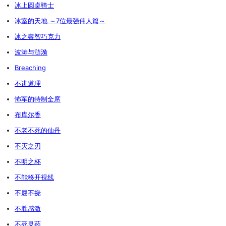
冰上圆桌骑士
冰室的天地 ～7位最强伟人篇～
冰之睿智巧克力
波涛与涟漪
Breaching
不讲道理
怖军的特制全席
布库尔香
不老不死的仙丹
不灭之刃
不明之杯
不能移开视线
不屈不挠
不胜感激
不死灵药