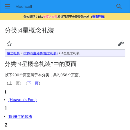
Mooncell
搜索
你知道吗？B站
年度大会员
权益可用于免费资助本站（
查看详情
）
分类
:
4星概念礼装
监视
查看
概念礼装
>
按稀有度分类(概念礼装)
> 4星概念礼装
分类“4星概念礼装”中的页面
以下200个页面属于本分类，共2,058个页面。
（上一页）（
下一页
）
(
(Heaven's Feel)
1
1999年的残渣
2