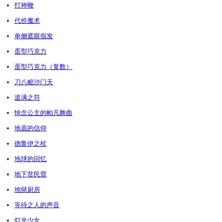
打神鞭
代价魔术
单侧遮眼假发
蛋型巧克力
蛋型巧克力（复数）
刀八毗沙门天
道满之符
悼念公主的帕凡舞曲
地底的信仰
德鲁伊之杖
地球的回忆
地下贫民窟
地狱厨房
等待之人的声音
灯光少女