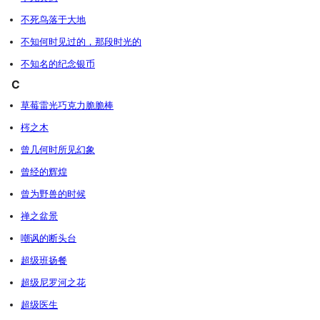
不死鸟落于大地
不知何时见过的，那段时光的
不知名的纪念银币
C
草莓雷光巧克力脆脆棒
梣之木
曾几何时所见幻象
曾经的辉煌
曾为野兽的时候
禅之盆景
嘲讽的断头台
超级班扬餐
超级尼罗河之花
超级医生