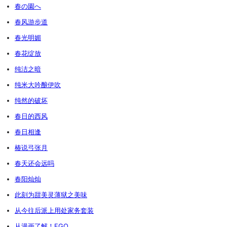
春の園へ
春风游步道
春光明媚
春花绽放
纯洁之暗
纯米大吟酿伊吹
纯然的破坏
春日的西风
春日相逢
椿说弓张月
春天还会远吗
春阳灿灿
此刻为甜美灵薄狱之美味
从今往后派上用处家务套装
从漫画了解！FGO