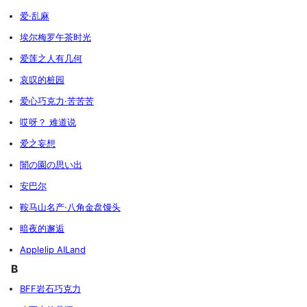
爱·乱麻
埃尔梅罗午茶时光
爱莲之人有几何
哀叹的桩园
爱心巧克力·苦苦苦
哎呀？ 难道说
爱之妄想
闇の園の思い出
安巴尔
鞍马山名产·八角金盘馒头
暗夜的邂逅
Applelip AILand
B
BFF岩石巧克力