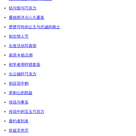
铳与萤与巧克力
重箱西洋点心九重装
楚楚可怜的公主与忠诚的骑士
初次情人节
出发活动写真馆
厨房☆糕点师
初学者用狩猎套装
出云烟杆巧克力
初绽花中鹤
穿刺公的凯旋
传说与事实
传说中的宝玉巧克力
垂钓者到来
炊饭无穷尽