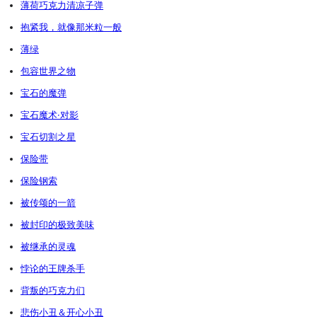
薄荷巧克力清凉子弹
抱紧我，就像那米粒一般
薄绿
包容世界之物
宝石的魔弹
宝石魔术·对影
宝石切割之星
保险带
保险钢索
被传颂的一箭
被封印的极致美味
被继承的灵魂
悖论的王牌杀手
背叛的巧克力们
悲伤小丑＆开心小丑