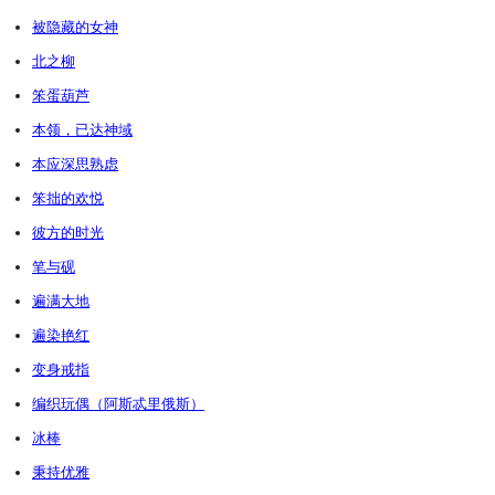
被隐藏的女神
北之柳
笨蛋葫芦
本领，已达神域
本应深思熟虑
笨拙的欢悦
彼方的时光
笔与砚
遍满大地
遍染艳红
变身戒指
编织玩偶（阿斯忒里俄斯）
冰棒
秉持优雅