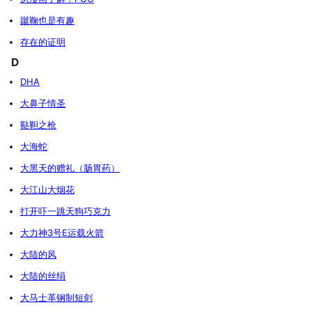
蹴鞠也是有趣
存在的证明
D
DHA
大鼻子情圣
鞑靼之枪
大海蛇
大黑天的赠礼（肠胃药）
大江山大烟花
打开吓一跳天狗巧克力
大力神3号E运载火箭
大陆的风
大陆的丝绢
大马士革钢制短剑