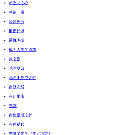
超强龙之心
朝饷一膳
超越苍穹
彻夜长谈
乘机飞抵
成为人类的道路
诚之旗
驰骋夏日
驰骋于夜空之虹
赤豆布袋
赤红拳击
赤剑
赤色庶胤之梦
赤原猎兵
充满了爱的（笑）巧克力