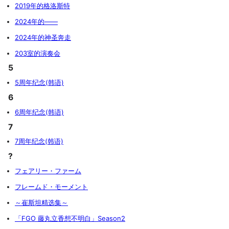
2019年的格洛斯特
2024年的——
2024年的神圣奔走
203室的演奏会
5
5周年纪念(韩语)
6
6周年纪念(韩语)
7
7周年纪念(韩语)
?
フェアリー・ファーム
フレームド・モーメント
～崔斯坦精选集～
「FGO 藤丸立香想不明白」Season2