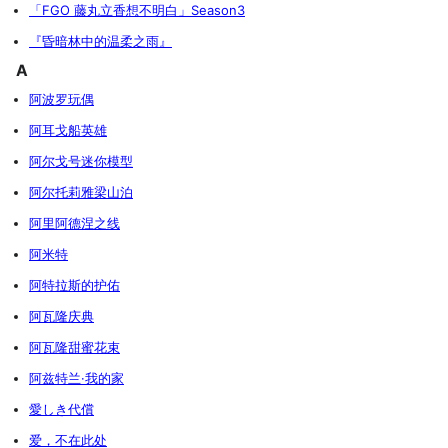
「FGO 藤丸立香想不明白」Season3
『昏暗林中的温柔之雨』
A
阿波罗玩偶
阿耳戈船英雄
阿尔戈号迷你模型
阿尔托莉雅梁山泊
阿里阿德涅之线
阿米特
阿特拉斯的护佑
阿瓦隆庆典
阿瓦隆甜蜜花束
阿兹特兰·我的家
愛しき代償
爱，不在此处