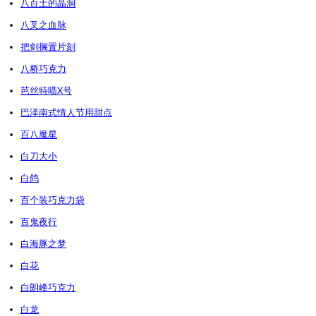
八百土的晶洞
八叉之血脉
把剑搁置片刻
八桥巧克力
芭丝特喵X号
巴泽南式情人节用甜点
百八魔星
白刀大小
白鸽
百个装巧克力袋
百鬼夜行
白海豚之梦
白花
白朗峰巧克力
白龙