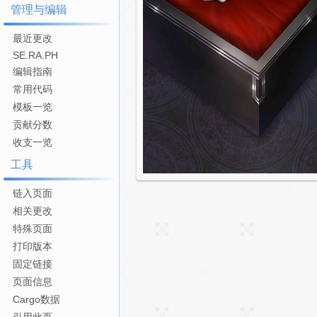
管理与编辑
最近更改
SE.RA.PH
编辑指南
常用代码
模板一览
贡献分数
收支一览
工具
链入页面
相关更改
特殊页面
打印版本
固定链接
页面信息
Cargo数据