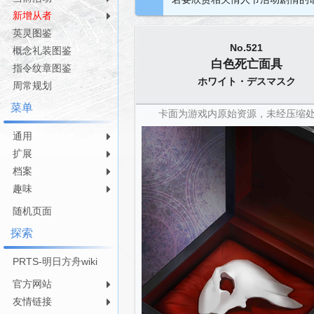
航
索
新增从者
英灵图鉴
No.521
概念礼装图鉴
白色死亡面具
指令纹章图鉴
ホワイト・デスマスク
周常规划
菜单
卡面为游戏内原始资源，未经压缩
通用
扩展
档案
趣味
随机页面
探索
PRTS-明日方舟wiki
官方网站
友情链接