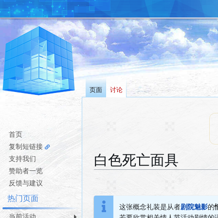
页面
讨论
首页
复制短链接
白色死亡面具
支持我们
赞助者一览
跳
跳
反馈与建议
转
转
热门页面
到
到
这张概念礼装是从者
剧院魅影
的
导
搜
当前活动
若要欣赏相关情人节活动剧情的