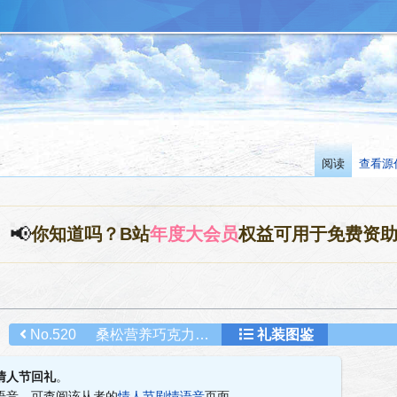
阅读
查看源
📢
你知道吗？B站
年度大会员
权益可用于免费资
No.520
桑松营养巧克力饮料
礼装图鉴
情人节回礼
。
语音，可查阅该从者的
情人节剧情语音
页面。