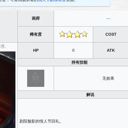
画师
---
稀有度
COST
处理。
HP
0
ATK
持有技能
无效果
解说
剧院魅影的情人节回礼。