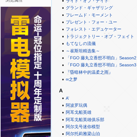
浏览属性
ライト・オブ・ナイト
グランド・ギャザリング
フレームド・モーメント
プレゼント・フォー・ユー
フォレスト・エデュケーター
トラジェクトリー・オブ・フェイト
もてなしの流儀
～崔斯坦精选集～
「FGO 藤丸立香想不明白」Season2
「FGO 藤丸立香想不明白」Season3
『昏暗林中的温柔之雨』
∞之梦
A
A’
阿波罗玩偶
阿耳戈船英雄
阿耳戈船英雄俱乐部
阿尔戈号迷你模型
阿尔托莉雅梁山泊