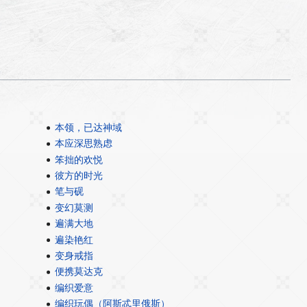
本领，已达神域
本应深思熟虑
笨拙的欢悦
彼方的时光
笔与砚
变幻莫测
遍满大地
遍染艳红
变身戒指
便携莫达克
编织爱意
编织玩偶（阿斯忒里俄斯）