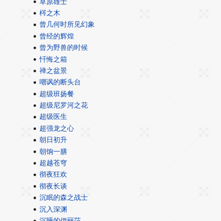
草原雄士
梣之木
曾几何时所见幻象
曾经的辉煌
曾为野兽的时候
忏悔之箱
禅之盆景
嘲讽的断头台
超级班扬餐
超级尼罗河之花
超级医生
超强龙之心
朝日初升
朝饷一膳
超越苍穹
彻夜狂欢
彻夜长谈
沉眠的森之战士
沉入深渊
沉睡的伊丽莎