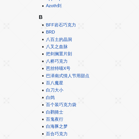
Azoth剑
B
BFF岩石巧克力
BRD
八百土的晶洞
八叉之血脉
把剑搁置片刻
八桥巧克力
芭丝特喵X号
巴泽南式情人节用甜点
百八魔星
白刀大小
白鸽
百个装巧克力袋
白鹳骑士
百鬼夜行
白海豚之梦
百合巧克力