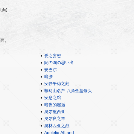
页面)
页面。
爱之妄想
闇の園の思い出
安巴尔
暗澹
安静平稳之刻
鞍马山名产·八角金盘馒头
安息之馆
暗夜的邂逅
奥尔黛西亚
奥尔良之羊
奥林匹亚之战
Applelip AILand