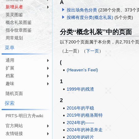
A
航
索
新增从者
按出场角色分类
(238个分类、​373个
英灵图鉴
按稀有度分类(概念礼装)
(5个分类)
概念礼装图鉴
分类“概念礼装”中的页面
指令纹章图鉴
周常规划
以下200个页面属于本分类，共2,701个
菜单
（上一页）（
下一页
）
通用
(
扩展
(Heaven's Feel)
档案
1
趣味
1999年的残渣
随机页面
2
探索
2016年的平稳
2019年的格洛斯特
PRTS-明日方舟wiki
2024年的——
官方网站
2024年的神圣奔走
友情链接
2030年的碎片