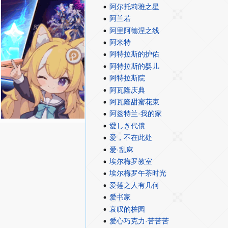
阿尔托莉雅之星
阿兰若
阿里阿德涅之线
阿米特
阿特拉斯的护佑
阿特拉斯的婴儿
阿特拉斯院
阿瓦隆庆典
阿瓦隆甜蜜花束
阿兹特兰·我的家
愛しき代償
爱，不在此处
爱·乱麻
埃尔梅罗教室
埃尔梅罗午茶时光
爱莲之人有几何
爱书家
哀叹的桩园
爱心巧克力·苦苦苦