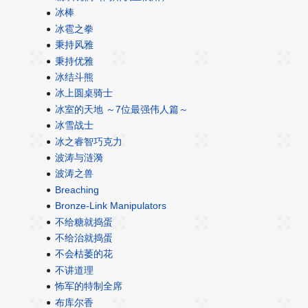
冰棒
冰雹之拳
秉持风雅
秉持优雅
冰结斗熊
冰上圆桌骑士
冰室的天地 ～7位最强伟人篇～
冰雪战士
冰之睿智巧克力
波涛与涟漪
波涛之兽
Breaching
Bronze-Link Manipulators
不给糖就捣蛋
不给治就捣蛋
不会枯萎的花
不讲道理
怖军的特制全席
布库尔香