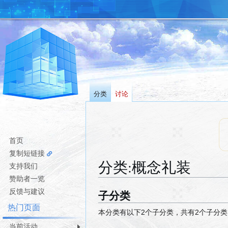
分类
讨论
首页
复制短链接
分类
:
概念礼装
支持我们
赞助者一览
反馈与建议
子分类
跳
跳
转
转
热门页面
本分类有以下2个子分类，共有2个子分类
到
到
当前活动
导
搜