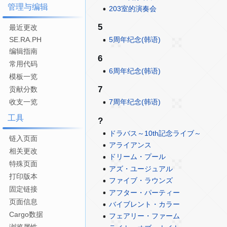
管理与编辑
203室的演奏会
5
最近更改
SE.RA.PH
5周年纪念(韩语)
编辑指南
6
常用代码
6周年纪念(韩语)
模板一览
7
贡献分数
收支一览
7周年纪念(韩语)
工具
?
ドラバス～10th記念ライブ～
链入页面
アライアンス
相关更改
ドリーム・プール
特殊页面
アズ・ユージュアル
打印版本
ファイブ・ラウンズ
固定链接
アフター・パーティー
页面信息
バイブレント・カラー
Cargo数据
フェアリー・ファーム