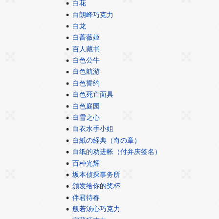
白花
白朗峰巧克力
白龙
白蔷薇姬
百人藏书
白色公牛
白色航游
白色誓约
白色死亡面具
白色庭园
白雪之心
白衣水手小姐
白紙の経典（奇の章）
白纸的劝进帐（付弁庆签名）
百种光辉
坂本侦探事务所
颁发给你的奖杯
伴君待春
般若汤心巧克力