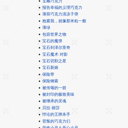
宝藏巧克力
报告幸福的义理巧克力
薄荷巧克力清凉子弹
抱紧我，就像那米粒一般
薄绿
包容世界之物
宝石的魔弹
宝石剑泽尔里奇
宝石魔术·对影
宝石切割之星
宝石新娘
保险带
保险钢索
被传颂的一箭
被封印的极致美味
被继承的灵魂
贝拉·丽莎
悖论的王牌杀手
背叛的巧克力们
悲伤小丑＆开心小丑