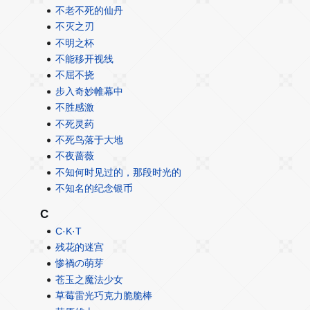
不老不死的仙丹
不灭之刃
不明之杯
不能移开视线
不屈不挠
步入奇妙帷幕中
不胜感激
不死灵药
不死鸟落于大地
不夜蔷薇
不知何时见过的，那段时光的
不知名的纪念银币
C
C·K·T
残花的迷宫
惨禍の萌芽
苍玉之魔法少女
草莓雷光巧克力脆脆棒