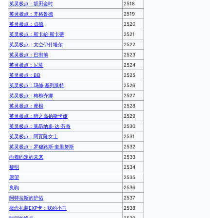
英灵极点：坂田金时
2518
英灵极点：齐格鲁德
2519
英灵极点：贞德
2520
英灵极点：斯卡哈·斯卡蒂
2521
英灵极点：太空伊什塔尔
2522
英灵极点：巴御前
2523
英灵极点：尼莫
2524
英灵极点：BB
2525
英灵极点：玛修·基列莱特
2526
英灵极点：梅柳齐娜
2527
英灵极点：摩根
2528
英灵极点：暗之高扬斯卡娅
2529
英灵极点：莱昂纳多·达·芬奇
2530
英灵极点：阿瓦隆女士
2531
英灵极点：罗穆路斯·奎里努斯
2532
向着约定的未来
2533
黎明
2534
愿望
2535
良驹
2536
阿特拉斯的护佑
2537
概念礼装EXP卡：我的小马
2538