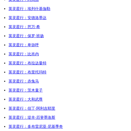
英灵星行：埃列什基伽勒
英灵星行：安德洛墨达
英灵星行：芭万·希
英灵星行：保罗·班扬
英灵星行：卑弥呼
英灵星行：比肖内
英灵星行：布拉达曼特
英灵星行：布里托玛特
英灵星行：赤兔马
英灵星行：茨木童子
英灵星行：大和武尊
英灵星行：但丁·阿利吉耶里
英灵星行：堤丰·厄斐墨洛斯
英灵星行：多布雷尼亚·尼基季奇