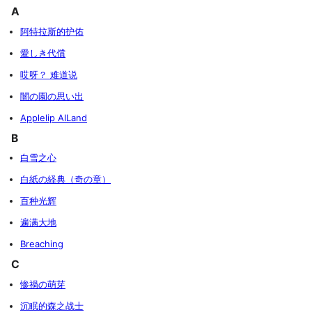
A
阿特拉斯的护佑
愛しき代償
哎呀？ 难道说
闇の園の思い出
Applelip AILand
B
白雪之心
白紙の経典（奇の章）
百种光辉
遍满大地
Breaching
C
惨禍の萌芽
沉眠的森之战士