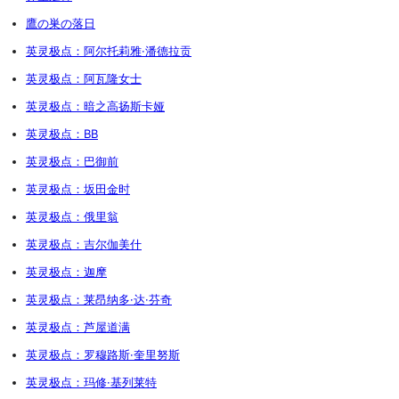
鷹の巣の落日
英灵极点：阿尔托莉雅·潘德拉贡
英灵极点：阿瓦隆女士
英灵极点：暗之高扬斯卡娅
英灵极点：BB
英灵极点：巴御前
英灵极点：坂田金时
英灵极点：俄里翁
英灵极点：吉尔伽美什
英灵极点：迦摩
英灵极点：莱昂纳多·达·芬奇
英灵极点：芦屋道满
英灵极点：罗穆路斯·奎里努斯
英灵极点：玛修·基列莱特