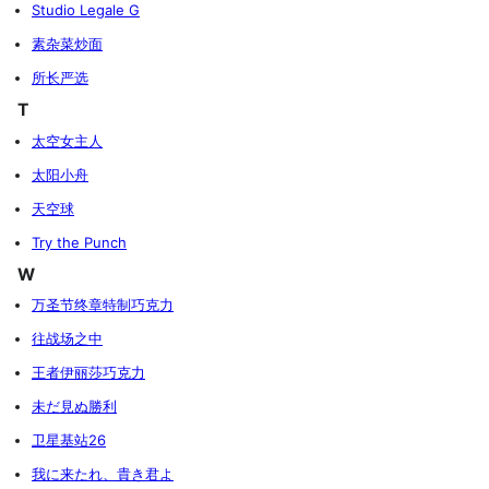
Studio Legale G
素杂菜炒面
所长严选
T
太空女主人
太阳小舟
天空球
Try the Punch
W
万圣节终章特制巧克力
往战场之中
王者伊丽莎巧克力
未だ見ぬ勝利
卫星基站26
我に来たれ、貴き君よ