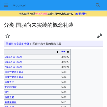
Mooncell
搜索
你知道吗？B站
年度大会员
权益可用于免费资助本站（
查看详情
）
分类
:
国服尚未实装的概念礼装
监视
查看
国服尚未实装的卡牌
> 国服尚未实装的概念礼装
序号
5周年纪念(韩语)
202022
6周年纪念(韩语)
202023
7周年纪念(韩语)
202024
自此方登临于巅者
2403
自彼方登临于巅者
2404
风暴之夜
2406
女帝的探索
2407
如父
2408
炼狱之夏
2409
素杂菜炒面
2410