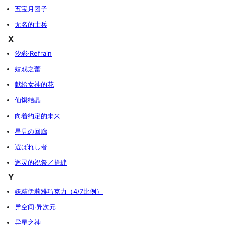
五宝月团子
无名的士兵
X
汐彩·Refrain
嬉戏之蕾
献给女神的花
仙馔结晶
向着约定的未来
星見の回廊
選ばれし者
巡灵的祝祭／拾肆
Y
妖精伊莉雅巧克力（4/7比例）
异空间·异次元
异星之神