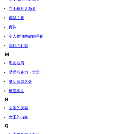
立于骑兵之巅者
炼狱之夏
良驹
令人畏惧的教团手册
流転の剣聖
M
毛皮披肩
喵喵巧克力（暂定）
魔女歇息之处
摩崖碑文
N
女帝的探索
女王的出航
Q