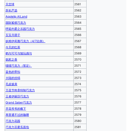
天空球
2561
所长严选
2562
Applelip AILand
2563
国际鲨棋巧克力
2564
呼延灼爱之乐园巧克力
2565
五宝月团子
2566
妖精伊莉雅巧克力（4/7比例）
2567
今天的红茶
2568
鹤与可可与雏玩偶与
2569
抚慰之香
2570
喵喵巧克力（暂定）
2571
蓝色的带扣
2572
大陆的丝绢
2573
毛皮披肩
2574
万圣节终章特制巧克力
2575
王者伊丽莎巧克力
2576
Grand Saber巧克力
2577
开花爷爷的檐下
2578
再普通不过的咖喱
2579
巧克力花园
2580
巧克力豆蜜瓜面包
2581