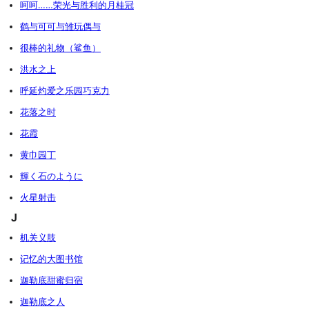
呵呵……荣光与胜利的月桂冠
鹤与可可与雏玩偶与
很棒的礼物（鲨鱼）
洪水之上
呼延灼爱之乐园巧克力
花落之时
花霞
黄巾园丁
輝く石のように
火星射击
J
机关义肢
记忆的大图书馆
迦勒底甜蜜归宿
迦勒底之人