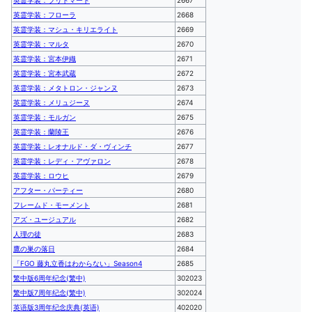
英霊学装：ブリトマート
2667
英霊学装：フローラ
2668
英霊学装：マシュ・キリエライト
2669
英霊学装：マルタ
2670
英霊学装：宮本伊織
2671
英霊学装：宮本武蔵
2672
英霊学装：メタトロン・ジャンヌ
2673
英霊学装：メリュジーヌ
2674
英霊学装：モルガン
2675
英霊学装：蘭陵王
2676
英霊学装：レオナルド・ダ・ヴィンチ
2677
英霊学装：レディ・アヴァロン
2678
英霊学装：ロウヒ
2679
アフター・パーティー
2680
フレームド・モーメント
2681
アズ・ユージュアル
2682
人理の徒
2683
鷹の巣の落日
2684
「FGO 藤丸立香はわからない」Season4
2685
繁中版6周年纪念(繁中)
302023
繁中版7周年纪念(繁中)
302024
英语版3周年纪念庆典(英语)
402020