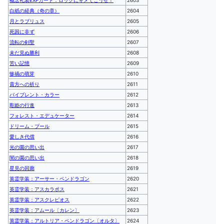
概念礼装EXPカード：ロックにキメてこうぜ！
2603
白紙の経典（奇の章）
2604
月とラブリュス
2605
死因に非ず
2606
流転の剣聖
2607
未だ見ぬ勝利
2608
苦い記憶
2609
惨禍の萌芽
2610
貴方への祈り
2611
バイブレント・カラー
2612
彫姫の行進
2613
フォレスト・エデュケーター
2614
ドリーム・プール
2615
愛しき代償
2616
光の園の思い出
2617
闇の園の思い出
2618
星見の回廊
2619
英霊学装：アーサー・ペンドラゴン
2620
英霊学装：アスカラポス
2621
英霊学装：アスクレピオス
2622
英霊学装：アムール〔カレン〕
2623
英霊学装：アルトリア・ペンドラゴン〔オルタ〕
2624