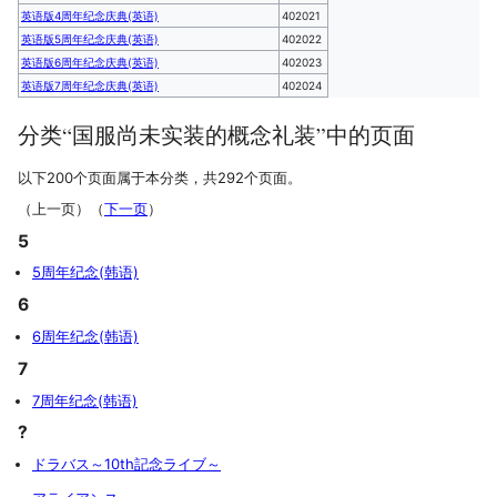
英语版4周年纪念庆典(英语)
402021
英语版5周年纪念庆典(英语)
402022
英语版6周年纪念庆典(英语)
402023
英语版7周年纪念庆典(英语)
402024
分类“国服尚未实装的概念礼装”中的页面
以下200个页面属于本分类，共292个页面。
（上一页）（
下一页
）
5
5周年纪念(韩语)
6
6周年纪念(韩语)
7
7周年纪念(韩语)
?
ドラバス～10th記念ライブ～