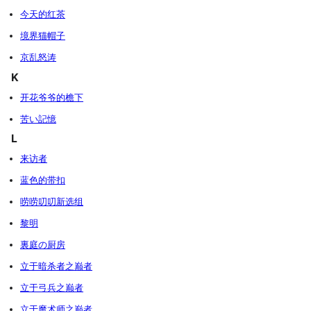
今天的红茶
境界猫帽子
京乱怒涛
K
开花爷爷的檐下
苦い記憶
L
来访者
蓝色的带扣
唠唠叨叨新选组
黎明
裏庭の厨房
立于暗杀者之巅者
立于弓兵之巅者
立于魔术师之巅者