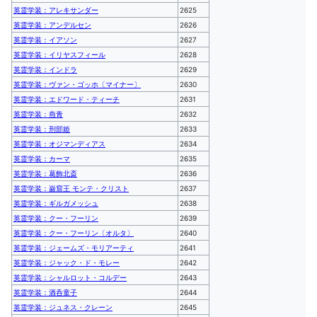
英霊学装：アレキサンダー
2625
英霊学装：アンデルセン
2626
英霊学装：イアソン
2627
英霊学装：イリヤスフィール
2628
英霊学装：インドラ
2629
英霊学装：ヴァン・ゴッホ〔マイナー〕
2630
英霊学装：エドワード・ティーチ
2631
英霊学装：燕青
2632
英霊学装：刑部姫
2633
英霊学装：オジマンディアス
2634
英霊学装：カーマ
2635
英霊学装：葛飾北斎
2636
英霊学装：巌窟王 モンテ・クリスト
2637
英霊学装：ギルガメッシュ
2638
英霊学装：クー・フーリン
2639
英霊学装：クー・フーリン〔オルタ〕
2640
英霊学装：ジェームズ・モリアーティ
2641
英霊学装：ジャック・ド・モレー
2642
英霊学装：シャルロット・コルデー
2643
英霊学装：酒呑童子
2644
英霊学装：ジュネス・クレーン
2645