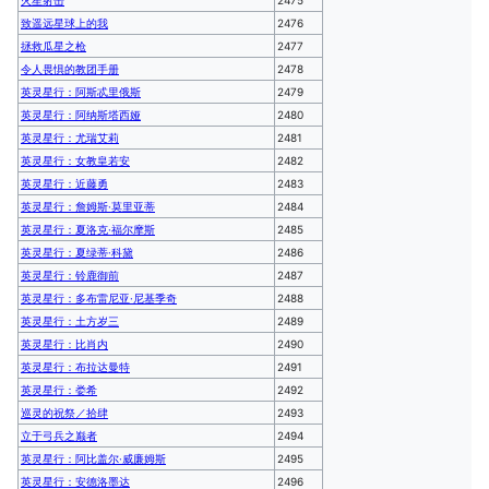
火星射击
2475
致遥远星球上的我
2476
拯救瓜星之枪
2477
令人畏惧的教团手册
2478
英灵星行：阿斯忒里俄斯
2479
英灵星行：阿纳斯塔西娅
2480
英灵星行：尤瑞艾莉
2481
英灵星行：女教皇若安
2482
英灵星行：近藤勇
2483
英灵星行：詹姆斯·莫里亚蒂
2484
英灵星行：夏洛克·福尔摩斯
2485
英灵星行：夏绿蒂·科黛
2486
英灵星行：铃鹿御前
2487
英灵星行：多布雷尼亚·尼基季奇
2488
英灵星行：土方岁三
2489
英灵星行：比肖内
2490
英灵星行：布拉达曼特
2491
英灵星行：娄希
2492
巡灵的祝祭／拾肆
2493
立于弓兵之巅者
2494
英灵星行：阿比盖尔·威廉姆斯
2495
英灵星行：安德洛墨达
2496