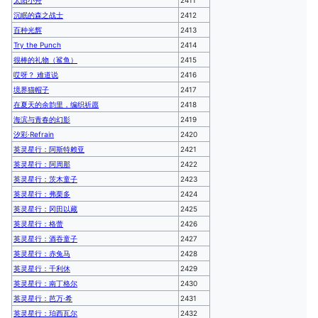
太阳小舟
2411
沉眠的森之战士
2412
百种光辉
2413
Try the Punch
2414
很棒的礼物（鲨鱼）
2415
哎呀？ 难道说
2416
境界猫帽子
2417
在夏天的余韵里，编织祈愿
2418
海滨与青春的幻影
2419
汐彩·Refrain
2420
英灵星行：阿斯特赖亚
2421
英灵星行：阿周那
2422
英灵星行：茨木童子
2423
英灵星行：弗栗多
2424
英灵星行：冈田以藏
2425
英灵星行：格蕾
2426
英灵星行：酒吞童子
2427
英灵星行：赤兔马
2428
英灵星行：千利休
2429
英灵星行：南丁格尔
2430
英灵星行：芭万·希
2431
英灵星行：珀西瓦尔
2432