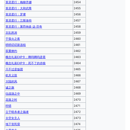
英灵星行：梅柳齐娜
2454
英灵星行：大和武尊
2455
英灵星行：罗摩
2456
英灵星行：兰斯洛特
2457
英灵星行：莱昂纳多·达·芬奇
2458
京乱怒涛
2459
于萤火之夜
2460
唠唠叨叨新选组
2461
双重燎灼
2462
概念礼装EXP卡：啊呜啊呜彦斋
2463
概念礼装EXP卡：死不了的赤狼
2464
只不过是饭团
2465
机关义肢
2466
大陆的风
2467
诚之旗
2468
往战场之中
2469
花落之时
2470
狩猎
2471
立于暗杀者之巅者
2472
太空女主人
2473
地下贫民窟
2474