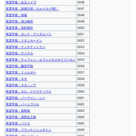
英霊学装：女王メイヴ
2646
英霊学装：諸葛孔明〔エルメロイⅡ世〕
2647
英霊学装：徐福
2648
英霊学装：清少納言
2649
英霊学装：高杉晋作
2650
英霊学装：ダンテ・アリギエーリ
2651
英霊学装：ツタンカーメン
2652
英霊学装：テノチティトラン
2653
英霊学装：デメテル
2654
英霊学装：テュフォン・エフェメロス＆イプシロン
2655
英霊学装：藤堂平助
2656
英霊学装：ドゥルガー
2657
英霊学装：ネモ
2658
英霊学装：ネモ／ノア
2659
英霊学装：ネロ・クラウディウス
2660
英霊学装：バーヴァン・シー
2661
英霊学装：パーシヴァル
2662
英霊学装：花咲翁
2663
英霊学装：原田左之助
2664
英霊学装：パリス
2665
英霊学装：フランケンシュタイン
2666