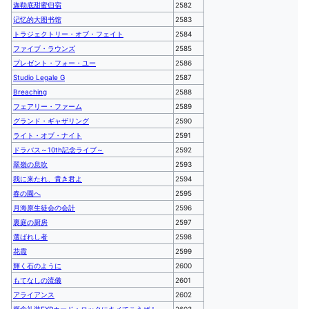
迦勒底甜蜜归宿
2582
记忆的大图书馆
2583
トラジェクトリー・オブ・フェイト
2584
ファイブ・ラウンズ
2585
プレゼント・フォー・ユー
2586
Studio Legale G
2587
Breaching
2588
フェアリー・ファーム
2589
グランド・ギャザリング
2590
ライト・オブ・ナイト
2591
ドラバス～10th記念ライブ～
2592
翠嶺の息吹
2593
我に来たれ、貴き君よ
2594
春の園へ
2595
月海原生徒会の会計
2596
裏庭の厨房
2597
選ばれし者
2598
花霞
2599
輝く石のように
2600
もてなしの流儀
2601
アライアンス
2602