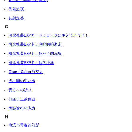
风暴之夜
抚慰之香
G
概念礼装EXPカード：ロックにキメてこうぜ！
概念礼装EXP卡：啊呜啊呜彦斋
概念礼装EXP卡：死不了的赤狼
概念礼装EXP卡：我的小马
Grand Saber巧克力
光の園の思い出
貴方への祈り
归还于王的伟业
国际鲨棋巧克力
H
海滨与青春的幻影