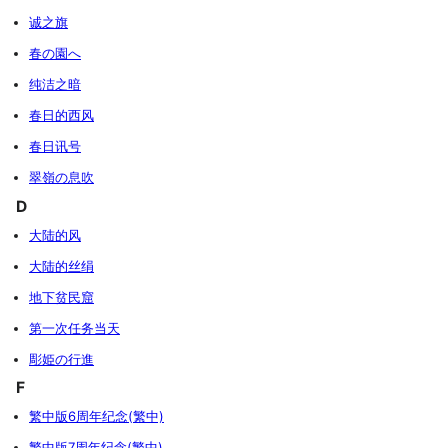
诚之旗
春の園へ
纯洁之暗
春日的西风
春日讯号
翠嶺の息吹
D
大陆的风
大陆的丝绢
地下贫民窟
第一次任务当天
彫姫の行進
F
繁中版6周年纪念(繁中)
繁中版7周年纪念(繁中)