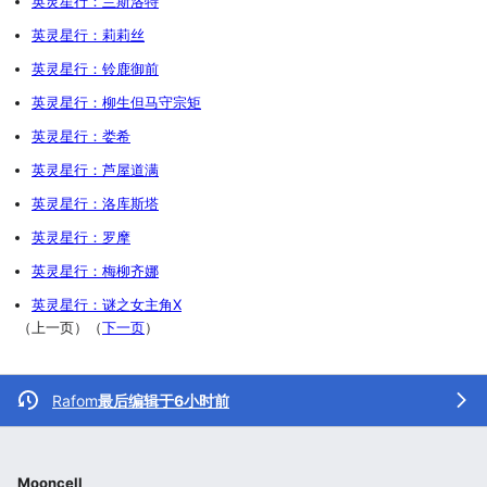
英灵星行：兰斯洛特
英灵星行：莉莉丝
英灵星行：铃鹿御前
英灵星行：柳生但马守宗矩
英灵星行：娄希
英灵星行：芦屋道满
英灵星行：洛库斯塔
英灵星行：罗摩
英灵星行：梅柳齐娜
英灵星行：谜之女主角X
（上一页）（
下一页
）
Rafom
最后编辑于6小时前
Mooncell