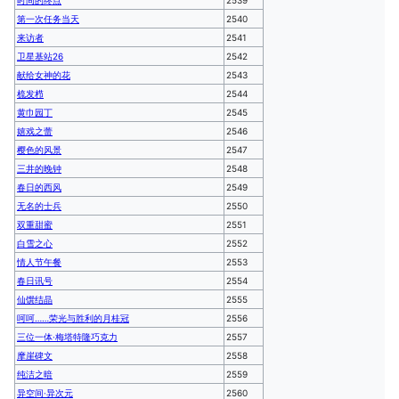
时间的终点
2539
第一次任务当天
2540
来访者
2541
卫星基站26
2542
献给女神的花
2543
梳发栉
2544
黄巾园丁
2545
嬉戏之蕾
2546
樱色的风景
2547
三井的晚钟
2548
春日的西风
2549
无名的士兵
2550
双重甜蜜
2551
白雪之心
2552
情人节午餐
2553
春日讯号
2554
仙馔结晶
2555
呵呵……荣光与胜利的月桂冠
2556
三位一体·梅塔特隆巧克力
2557
摩崖碑文
2558
纯洁之暗
2559
异空间·异次元
2560