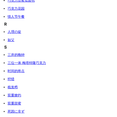
巧克力豆蜜瓜面包
巧克力花园
情人节午餐
R
人理の徒
如父
S
三井的晚钟
三位一体·梅塔特隆巧克力
时间的终点
狩猎
梳发栉
双重燎灼
双重甜蜜
死因に非ず