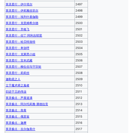
英灵星行：伊什塔尔
2497
英灵星行：伊莉雅丝菲尔
2498
英灵星行：埃列什基伽勒
2499
英灵星行：克里姆希尔德
2500
英灵星行：齐格飞
2501
英灵星行：但丁·阿利吉耶里
2502
英灵星行：哈贝特洛特
2503
英灵星行：卑弥呼
2504
英灵星行：克莱恩小姐
2505
英灵星行：宫本武藏
2506
英灵星行：柳生但马守宗矩
2507
英灵星行：莉莉丝
2508
迦勒底之人
2509
立于魔术师之巅者
2510
归还于王的伟业
2511
英灵极点：芦屋道满
2512
英灵极点：阿尔托莉雅·潘德拉贡
2513
英灵极点：燕青
2514
英灵极点：俄里翁
2515
英灵极点：迦摩
2516
英灵极点：吉尔伽美什
2517