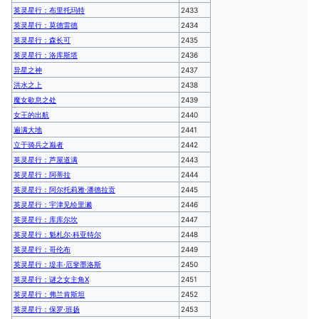
英灵星行：布里托玛特
2433
英灵星行：莫德雷德
2434
英灵星行：森长可
2435
英灵星行：洛库斯塔
2436
异星之神
2437
洪水之上
2438
魔女歇息之处
2439
女王的出航
2440
遍满大地
2441
立于骑兵之巅者
2442
英灵星行：芦屋道满
2443
英灵星行：阿蒂拉
2444
英灵星行：阿尔托莉雅·潘德拉贡
2445
英灵星行：宇津见绘里濑
2446
英灵星行：库库尔坎
2447
英灵星行：魁札尔·科亚特尔
2448
英灵星行：哥伦布
2449
英灵星行：堤丰·厄斐墨洛斯
2450
英灵星行：谜之女主角X
2451
英灵星行：弗兰肯斯坦
2452
英灵星行：保罗·班扬
2453