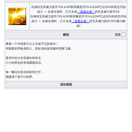
自身的宝具威力提升10%＆NP获得量提升5%＆以NP已达30%的状态开始
战斗 ＋ 自身在场时，己方全体
〔孩童从者〕
的宝具威力提升5%
自身的宝具威力提升15%＆NP获得量提升10%＆以NP已达50%的状态开始
战斗 ＋ 自身在场时，己方全体
〔孩童从者〕
的宝具威力提升10%[最大解
放]
解说
日文
要第一个冲进那片让人兴奋不已的海洋！
伴随着欢呼纵身跃入，彩虹色的波浪顿时四散飞溅。
童话中的少女笑着向前奔去，
小小的星也好奇地紧随其后。
每一颗闪闪发光的彩球之中，
都盛满了孩子们的梦。
成长曲线