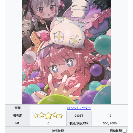
画师
おもちチャウダー
稀有度
COST
12
HP
0
初始/满级ATK
500/2000
持有技能
活动技能