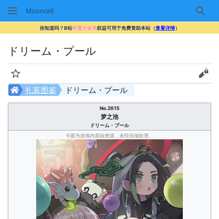
Mooncell
搜索
你知道吗？B站
年度大会员
权益可用于免费资助本站（
查看详情
）
ドリーム・プール
监视
查看
礼装图鉴
ドリーム・プール
No.2615
梦之池
ドリーム・プール
卡面为游戏内原始资源，未经压缩处理。