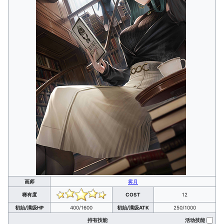
画师
雾月
稀有度
COST
12
初始/满级HP
400/1600
初始/满级ATK
250/1000
持有技能
活动技能