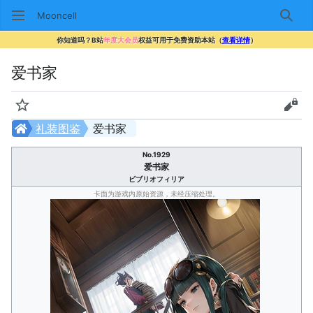
Mooncell
搜索
你知道吗？B站
年度大会员
权益可用于免费资助本站（
查看详情
）
爱书家
监视
查看
礼装图鉴
爱书家
No.1929
爱书家
ビブリオフィリア
卡面为游戏内原始资源，未经压缩处理。