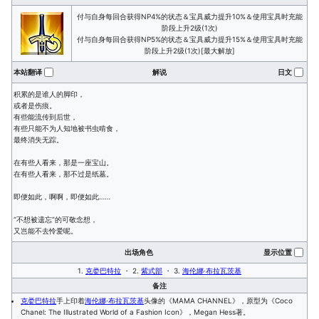
付与自身每回合获得NP4%的状态＆宝具威力提升10%＆使用宝具时充能
阶段上升2级(1次)
付与自身每回合获得NP5%的状态＆宝具威力提升15%＆使用宝具时充能
阶段上升2级(1次)[最大解放]
本站翻译
解说
日文
积累的是谁人的脚印，
或者是伤痕。
有些能流传到后世，
有些只能不为人知地被书虫啃食，
最终消失无踪。
在有些人看来，那是一座宝山。
在有些人看来，那不过是纸墓。
即便如此，啊啊，即便如此……
“不想被遗忘”的可敬念想，
又岂能不去怜爱呢。
出场角色
显示位置
1.
克娄巴特拉
・ 2.
紫式部
・ 3.
海伦娜·布拉瓦茨基
备注
克娄巴特拉
手上印着
海伦娜·布拉瓦茨基
头像的《MAMA CHANNEL》，原型为《Coco
Chanel: The Illustrated World of a Fashion Icon》，Megan Hess著。