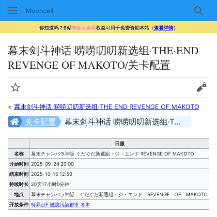
Mooncell
搜索
你知道吗？B站
年度大会员
权益可用于免费资助本站（
查看详情
）
幕末剑斗神话 唠唠叨叨新选组·THE·END
REVENGE OF MAKOTO/关卡配置
监视
查看
<
幕末剑斗神话 唠唠叨叨新选组·THE·END REVENGE OF MAKOTO
关卡配置
幕末剑斗神话 唠唠叨叨新选组·THE·END REVENGE OF MAKOTO/关卡配置
日服
名称
幕末チャンバラ神話 ぐだぐだ新選組・ジ・エンド REVENGE OF MAKOTO
开始时间
2025-09-24 20:00
结束时间
2025-10-15 12:59
持续时长
20天17小时0分钟
地点
幕末チャンバラ神話 ぐだぐだ新選組・ジ・エンド REVENGE OF MAKOTO
开放条件
特异点F 燃烧污染都市 冬木