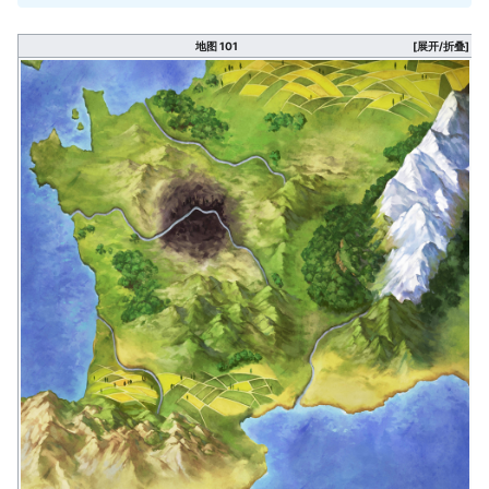
地图 101
[展开/折叠]