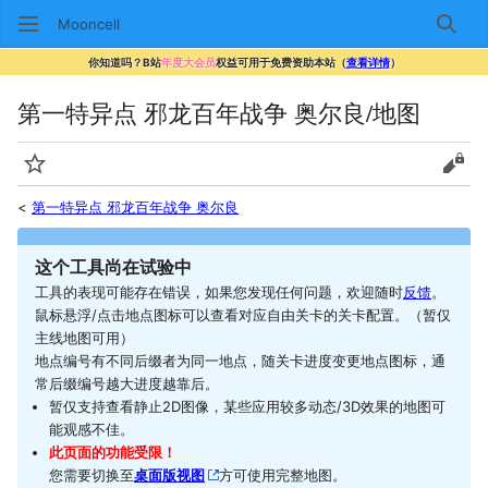
Mooncell
搜索
你知道吗？B站
年度大会员
权益可用于免费资助本站（
查看详情
）
第一特异点 邪龙百年战争 奥尔良/地图
监视
查看
<
第一特异点 邪龙百年战争 奥尔良
这个工具尚在试验中
工具的表现可能存在错误，如果您发现任何问题，欢迎随时
反馈
。
鼠标悬浮/点击地点图标可以查看对应自由关卡的关卡配置。（暂仅
主线地图可用）
地点编号有不同后缀者为同一地点，随关卡进度变更地点图标，通
常后缀编号越大进度越靠后。
暂仅支持查看静止2D图像，某些应用较多动态/3D效果的地图可
能观感不佳。
此页面的功能受限！
您需要切换至
桌面版视图
方可使用完整地图。