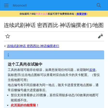
Mooncell
搜索
你知道吗？B站
年度大会员
权益可用于免费资助本站（
查看详情
）
连续武剧神话 密西西比·神话编撰者们/地图
监视
查看
<
连续武剧神话 密西西比·神话编撰者们
这个工具尚在试验中
工具的表现可能存在错误，如果您发现任何问题，欢迎随时
反馈
。
鼠标悬浮/点击地点图标可以查看对应自由关卡的关卡配置。（暂仅
主线地图可用）
地点编号有不同后缀者为同一地点，随关卡进度变更地点图标，通
常后缀编号越大进度越靠后。
暂仅支持查看静止2D图像，某些应用较多动态/3D效果的地图可
能观感不佳。
此页面的功能受限！