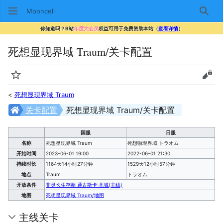
Mooncell
搜索
你知道吗？B站
年度大会员
权益可用于免费资助本站（
查看详情
）
死想显现界域 Traum/关卡配置
监视
查看
<
死想显现界域 Traum
关卡配置
死想显现界域 Traum/关卡配置
国服
日服
名称
死想显现界域 Traum
死想顕現界域 トラオム
开始时间
2023-06-01 19:00
2022-06-01 21:30
持续时长
1164天14小时27分钟
1529天12小时57分钟
地点
Traum
トラオム
开放条件
非灵长生存圈 通古斯卡·圣域(主线)
地图
死想显现界域 Traum/地图
主线关卡