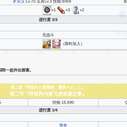
罗宾汉
Lv.70 宝具Lv.3 技能:8/8/8
×1
×3
×2
2
2
进行度 3/3
无战斗
（限时加入）
四郎一起外出探索。
第二節『呼延灼と黄飛虎、襲来々のこと』
第二节『呼延灼与黄飞虎来袭之事』
5
经验:15,690
Q
进行度 1/4
蒂奇