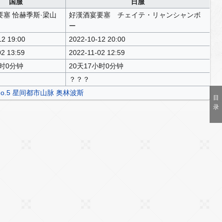
国服
日服
塞 恰赫季斯·梁山
好漢酒宴要塞 チェイテ・リャンシャンボ
ー
12 19:00
2022-10-12 20:00
02 13:59
2022-11-02 12:59
小时0分钟
20天17小时0分钟
？？？
lt No.5 星间都市山脉 奥林波斯