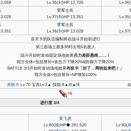
12,059
Lv.35(
剑
)HP 12,705
Lv.36(
兵
官军士兵
13,028
Lv.37(
剑
)HP 13,351
Lv.35(
兵
官军士兵
13,351
Lv.36(
剑
)HP 13,028
Lv.37(
该关卡的队伍编制将在战斗开始前进行
第三面场上最多同时出现6名敌人
战斗开始时发动固定场地效果
兵力差距悬殊……！
我方全体<包括替补>攻击力下降20%&防御力下降20%
BATTLE 3/3开始时发动场地效果
布狄卡「好了，周转起来吧！」
我方全体<包括替补>NP增加100%
布狄卡
Lv.70 宝具Lv.3▲ 技能:8▲/8▲/8
×6
2
进行度 3/4
黄飞虎
Lv.80(
骑
)HP◆ 281,520
Lv.90(