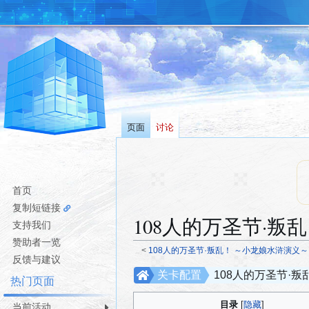
页面
讨论
首页
复制短链接
108人的万圣节·叛
支持我们
赞助者一览
<
108人的万圣节·叛乱！ ～小龙娘水浒演义～
反馈与建议
跳
跳
关卡配置
108人的万圣节·
热门页面
转
转
到
到
目录
当前活动