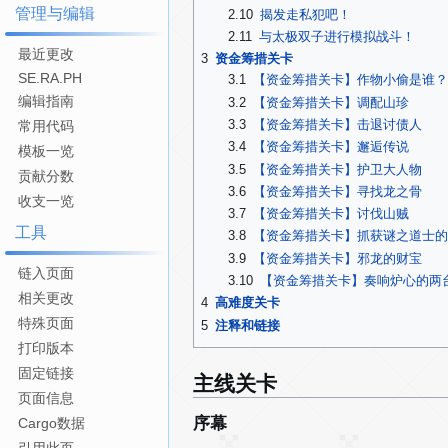
管理与编辑
2.10
揭发走私犯吧！
2.11
与太极双子进行模拟战斗！
最近更改
3
资金筹措关卡
SE.RA.PH
3.1
【资金筹措关卡】作物小偷是谁？
编辑指南
3.2
【资金筹措关卡】调配山珍
3.3
【资金筹措关卡】击退讨债人
常用代码
3.4
【资金筹措关卡】邂逅传说
模板一览
3.5
【资金筹措关卡】护卫大人物
贡献分数
3.6
【资金筹措关卡】寻找龙之骨
收支一览
3.7
【资金筹措关卡】讨伐山贼
工具
3.8
【资金筹措关卡】抓获谜之道士的
3.9
【资金筹措关卡】邪龙的财宝
链入页面
3.10
【资金筹措关卡】奏响炉心的两
相关更改
4
高难度关卡
特殊页面
5
注释和链接
打印版本
固定链接
主线关卡
页面信息
序幕
Cargo数据