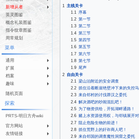
导
搜
1
主线关卡
新增从者
航
索
1.1
序幕
英灵图鉴
1.2
第一节
概念礼装图鉴
1.3
第二节
指令纹章图鉴
1.4
第三节
周常规划
1.5
第四节
1.6
第五节
菜单
1.7
第六节
通用
1.8
第七节
1.9
尾声
扩展
2
自由关卡
档案
2.1
梁山泊附近的安全调查
趣味
2.2
抓住沿着断崖绝壁冲下来的失控马
随机页面
2.3
来自邻村的讨伐莽汉之委托
2.4
解决酒吧的吵闹混乱吧！
探索
2.5
为了物资供给，开拓湖畔通路！
PRTS-明日方舟wiki
2.6
赌上水资源使用权，与邻镇展开对
2.7
阻止危险生物的前进！
官方网站
2.8
抓住荒野上的奸诈商人吧！
友情链接
2.9
来自邻国的调查魔性洞窟之委托