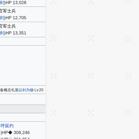
剑
)HP 13,028
官军士兵
剑
)HP 12,705
官军士兵
剑
)HP 13,351
装备概念礼装
以剑为锄
Lv.20
呼延灼
杀
)HP◆ 308,246