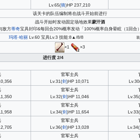
Lv.65(
骑
)HP 237,210
该关卡的队伍编制将在战斗开始前进行
战斗开始时发动固定场地效果
蒙汗酒
与敌方
蒂奇
宝具封印&每回合20%概率发动「100%概率自身晕眩（1回合
玛塔·哈丽
Lv.60 宝具Lv.3 技能:8▲/8/8
×1
×3
2
进行度 2/4
兵
官军士兵
10,356
Lv.31(
剑
)HP 10,071
Lv.30
兵
官军士兵
11,350
Lv.32(
剑
)HP 11,046
Lv.35(
兵
官军士兵
11,958
Lv.34(
剑
)HP 11,654
Lv.33(
兵
官军士兵
12,705
Lv.36(
剑
)HP 13,028
Lv.34(
兵
官军士兵