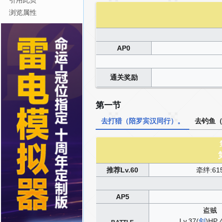
引用此页
浏览属性
AP0
通关奖励
第一节
去打猎（陪罗宾汉同行）。
去钓鱼
推荐Lv.60
牵绊:61
AP5
盗贼
Lv.37(
剑
)HP 