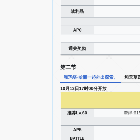
战利品
AP0
通关奖励
第二节
和玛塔·哈丽一起外出探索。
和天草
10月13日17时00分开放
推荐Lv.60
牵绊:61
AP5
BATTLE