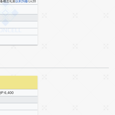
装备概念礼装
以剑为锄
Lv.20
10
P:6,400