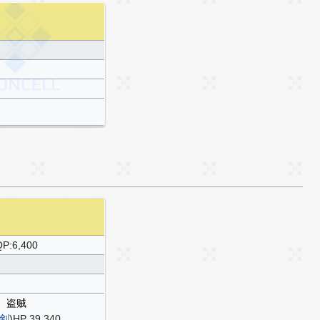
P:6,400
盗贼
剑
)HP 39,340