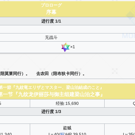
プロローグ
序幕
进行度 1/1
无战斗
×1
（陪莫莱同行）。
去农田（陪布狄卡同行）。
第一節『九紋竜エリザとマスター、梁山泊結成のこと』
第一节『九纹龙伊丽莎与御主组建梁山泊之事』
5
经验:15,690
Q
进行度 1/3
盗贼
41,340
Lv.40(
狂
)HP 39,510
Lv.35(