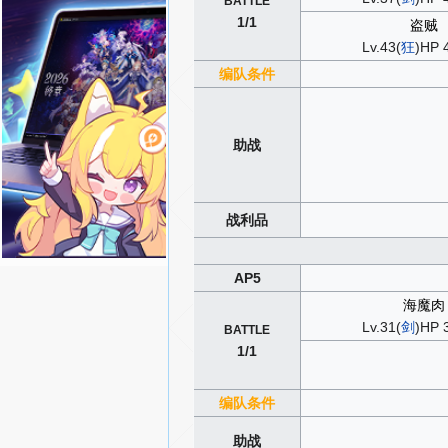
BATTLE
1/1
盗贼
Lv.43(
狂
)HP 
编队条件
助战
战利品
AP5
海魔肉
Lv.31(
剑
)HP 
BATTLE
1/1
编队条件
助战