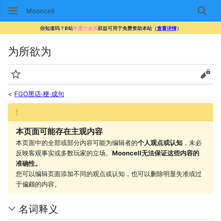
Mooncell
搜索
你知道吗？B站
年度大会员
权益可用于免费资助本站（
查看详情
）
为所欲为
监视
查看
<
FGO黑话·梗·成句
本页面可能存在主观内容
本页面中的全部或部分内容可能为编辑者的
个人观点或认知
，未必
反映客观事实或多数玩家的立场。
Mooncell无法保证这些内容的
准确性。
您可以编辑页面添加不同的观点或认知，也可以删除明显失准或过
于偏颇的内容。
名词释义