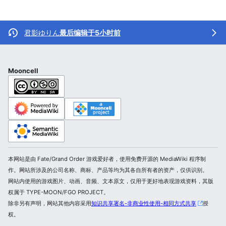
君影ゆりん
最后编辑于5小时前
Mooncell
本网站是由 Fate/Grand Order 游戏爱好者，使用免费开源的 MediaWiki 程序制
作。网站所涉及的公司名称、商标、产品等均为其各自所有者的资产，仅供识别。
网站内使用的游戏图片、动画、音频、文本原文，仅用于更好地表现游戏资料，其版
权属于 TYPE-MOON/FGO PROJECT。
除非另有声明，网站其他内容采用
知识共享署名-非商业性使用-相同方式共享
授
权。