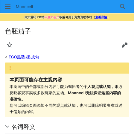
Mooncell
搜索
你知道吗？B站
年度大会员
权益可用于免费资助本站（
查看详情
）
色胚茄子
监视
查看
<
FGO黑话·梗·成句
本页面可能存在主观内容
本页面中的全部或部分内容可能为编辑者的
个人观点或认知
，未必
反映客观事实或多数玩家的立场。
Mooncell无法保证这些内容的
准确性。
您可以编辑页面添加不同的观点或认知，也可以删除明显失准或过
于偏颇的内容。
名词释义