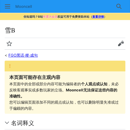
Mooncell
搜索
你知道吗？B站
年度大会员
权益可用于免费资助本站（
查看详情
）
雪B
监视
查看
<
FGO黑话·梗·成句
本页面可能存在主观内容
本页面中的全部或部分内容可能为编辑者的
个人观点或认知
，未必
反映客观事实或多数玩家的立场。
Mooncell无法保证这些内容的
准确性。
您可以编辑页面添加不同的观点或认知，也可以删除明显失准或过
于偏颇的内容。
名词释义