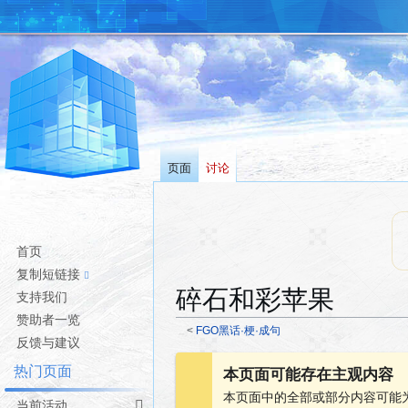
页面
讨论
首页
复制短链接
碎石和彩苹果
支持我们
赞助者一览
<
FGO黑话·梗·成句
反馈与建议
跳
跳
热门页面
本页面可能存在主观内容
转
转
本页面中的全部或部分内容可能
到
到
当前活动