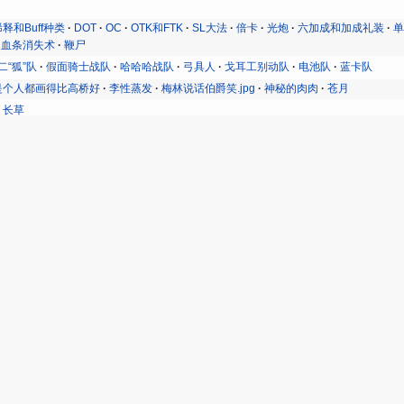
f稀释和Buff种类
DOT
OC
OTK和FTK
SL大法
倍卡
光炮
六加成和加成礼装
血条消失术
鞭尸
二“狐”队
假面骑士战队
哈哈哈战队
弓具人
戈耳工别动队
电池队
蓝卡队
是个人都画得比高桥好
李性蒸发
梅林说话伯爵笑.jpg
神秘的肉肉
苍月
长草
去势拳
你也是龙
偷了个伊莉雅
咋不对劲了捏
坑爹剑
所爱之人
棺材板冲浪
不能
理性蒸发
皇权与乞丐特权
直感
祖传直感
闪式加强
领导力
魔放
黄金
X小姐在加班
★13从者
一曲肝肠断
三红刺客
从者强度质检员
伊凡雷弟
值班和
奸商
好文明和坏文明
宫得无亮
对不起先生
屠龙剑圣
岳父
幸运E
惨，医神
弃
满门英烈
真·看板娘
神代大老师
神话级败犬
米缸
紫发美少女
罗马之花
自
事件
宝石
搓丸子
杨幂
欧洲魔术
迦勒底三餐时光
钢之抱歉
麒麟臂
亚瑟王语录
你玩FGO像芥雏子
冠位炸弹
刺绣公
前辈太差劲了
啊……令人悲
梅林，用腮呼吸！
混沌恶咕哒子
王负舰
皇女筋力
纪念巴巴妥司
请坚强地活下
6勇士
BiliBili9周年事件
HP金芙芙事件
三周年咕哒子下跪事件
国服318事件
国
面修改事件
国服第一次福袋
国服连续抽★5从者事件
奇迹48小时
奇迹48小时轻
四大黑恶势力
型月
奈须蘑菇与Mafia梶田的采访
月姬R·月姬联动
月球名画
友尽的证明
土狼
大流士lily
无限键制
最强单体弓
极大浪费
盐疯骑礼
神奇东