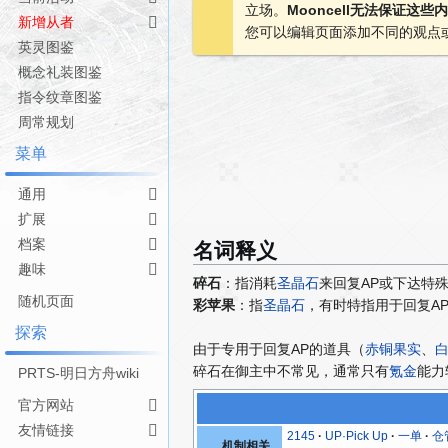
立场。
Mooncell无法保证这
导
搜
新增从者
您可以编辑页面添加不同的观点
航
索
英灵图鉴
概念礼装图鉴
指令纹章图鉴
周常规划
菜单
通用
扩展
名词释义
档案
趣味
碎石
：指消耗
圣晶石
来回复AP或下达特
随机页面
彩苹果
：指
圣晶石
，有时特指用于回复A
探索
由于专用于回复AP的道具（
赤铜果实
、
碎石在御主中不常见，通常只有
氪金
能力
PRTS-明日方舟wiki
官方网站
友情链接
2145
UP·Pick Up
一单
仓
机制相关