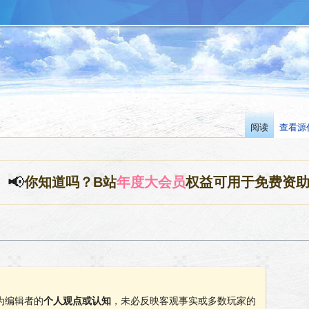
阅读
查看源
📢
你知道吗？B站
年度大会员
权益可用于免费资
为编辑者的
个人观点或认知
，未必反映客观事实或多数玩家的