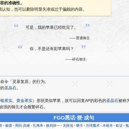
些内容的准确性。
或认知，也可以删除明显失准或过于偏颇的内容。
“
”
可是，我的苹果已经吃完了。
——普通御主
“
”
你，不是还有彩苹果吗？
——碎石御主
殊命令「灵基复原」的行为。
P的
圣晶石
。
白银果实
、
黄金果实
）形状类似苹果，故可以回复AP的彩色的
圣晶石
被称
较强的御主才会频繁碎石。
FGO黑话·梗·成句
管
偷渡
周回·高难
扎堆本
换四掉一
无限池
晒卡
月球魔术
木桩本
欧证