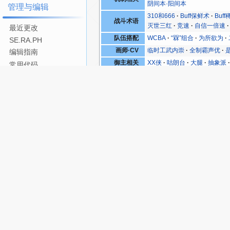
阴间本·阳间本
管理与编辑
310和666
Buff保鲜术
Buf
战斗术语
灭世三红
竞速
自信一倍速
最近更改
队伍搭配
WCBA
“槑”组合
为所欲为
SE.RA.PH
画师·CV
临时工武内崇
全制霸声优
编辑指南
御主相关
XX侠
咕朗台
大腿
抽象派
常用代码
宝具相关
FGO玩家线下聚会
一夫多妻
模板一览
技能相关
千里眼
挂B作成
法老王无所
贡献分数
214·215
BBA
Saber脸
X
收支一览
女人唱歌男人×
奶光，狗蛋
从者相关
工具
横走四天王
樱战队
法式嫌
雪B
鲸贞姑
黄金三靶
链入页面
礼装相关
4060·6090
万圣节太太礼装
相关更改
不列颠魔术
亚瑟王不懂人心
游戏内剧情
找Berserker啊！
月球名建筑
特殊页面
2018日服新年福袋事件
330
打印版本
运营相关
国服二周年纪念礼物
国服卡
固定链接
其他
DW
人权卡
卫星
唠唠叨叨
页面信息
过气术语
一炮三面
五星之耻
公德袋
Cargo数据