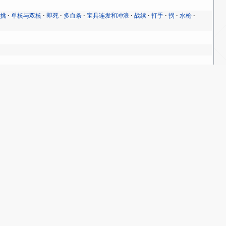
单挑
单核与双核
即死
多血条
宝具连发和冲浪
战续
打手
拐
水枪
独裁剑
饭桌
律
加班
冠位coser
冠位刺客
刑同虚设
南半球和北半球
唔姆
复明手术
，惨
政哥哥
暴躁老芥
月球女友·盾外女友
月球男友
核弹剑仙
爆弓
色胚茄子
过劳死
金枪虞
金色相簿
鉴童英
长江骑士
阿瓦隆剑圣
伤
团灭之海
多多益善
大秦科技
我的旅途是温州到加拿大
去，Lady
迦勒底夜袭三人组
迦勒底奸计四天王
都是些……琐事……
服42事件
国服CCC活动剧情bug
国服FA活动讨伐战bug
量复刻
终章炸服事件
赞美叶葛格
查理曼十二勇士
盐川洋介讲座相关
自建号
节奏榜
迦勒底狂化局
出
结婚证·离婚证
绿卡三杰
超级玛丽