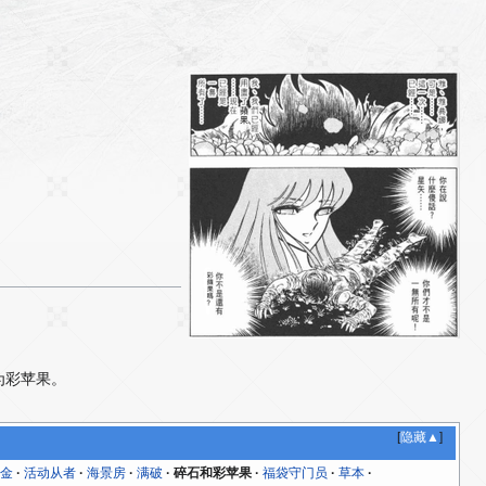
为彩苹果。
[
隐藏▲
]
氪金
活动从者
海景房
满破
碎石和彩苹果
福袋守门员
草本