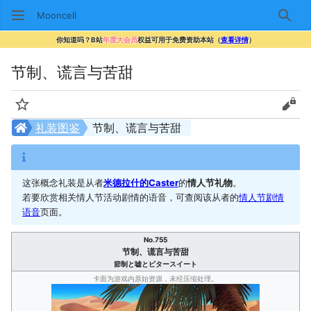
Mooncell
搜索
你知道吗？B站
年度大会员
权益可用于免费资助本站（
查看详情
）
节制、谎言与苦甜
监视
查看
礼装图鉴
节制、谎言与苦甜
这张概念礼装是从者
米德拉什的Caster
的
情人节礼物
。
若要欣赏相关情人节活动剧情的语音，可查阅该从者的
情人节剧情
语音
页面。
No.755
节制、谎言与苦甜
節制と嘘とビタースイート
卡面为游戏内原始资源，未经压缩处理。