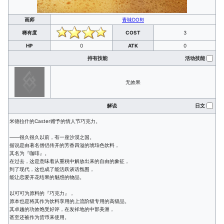
画师
青味DORI
稀有度
COST
3
HP
0
ATK
0
持有技能
活动技能
无效果
解说
日文
米德拉什的Caster赠予的情人节巧克力。
——很久很久以前，有一座沙漠之国。
据说是由著名僧侣传开的芳香四溢的琥珀色饮料，
其名为『咖啡』。
在过去，这是意味着从重税中解放出来的自由的象征，
到了现代，这也成了能活跃谈话氛围，
能让恋爱开花结果的魅惑的物品。
以可可为原料的『巧克力』，
原本也是将其作为饮料享用的上流阶级专用的高级品。
其卓越的功效饱受好评，在发祥地的中部美洲，
甚至还被作为货币来使用。