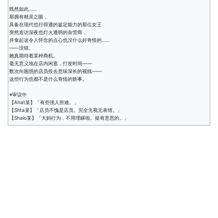
既然如此……
那拥有精灵之眼，
具备在现代也行得通的鉴定能力的那位女王
突然造访深夜也灯火通明的杂货商，
并拿起这令人怀念的点心也没什么好奇怪的……
——没错。
她真期待着某种商机。
毫无意义地在店内闲逛，打发时间——
数次向困惑的店员投去意味深长的视线——
这些行为也都不是什么奇怪的轶事。
※审议中
【Ahat某】「有些强人所难。」
【Shta某】「店员不愧是店员。完全无视无表情。」
【Shalo某】「大妈行为，不用理睬啦。挺有意思的。」