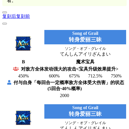
看。
复刻后
复刻前
Song of Grail
转身爱丽三昧
ソング・オブ・グレイル
てんしんアイリざんまい
B
魔术宝具
对敌方全体发动强大的攻击<宝具升级效果提升>
450%
600%
675%
712.5%
750%
付与自身「每回合一定概率敌方全体受大伤害」的状态
(5回合·40%概率)
2000
Song of Grail
转身爱丽三昧
ソング・オブ・グレイル
てんしんアイリざんまい