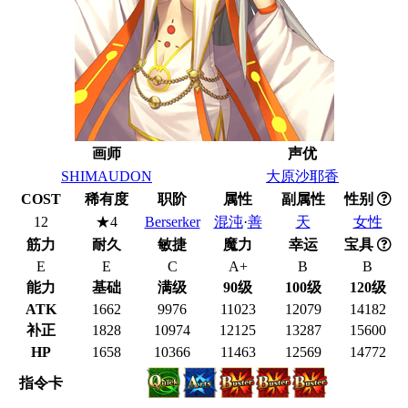
画师
声优
SHIMAUDON
大原沙耶香
COST
稀有度
职阶
属性
副属性
性别
12
★4
Berserker
混沌
·
善
天
女性
筋力
耐久
敏捷
魔力
幸运
宝具
E
E
C
A+
B
B
能力
基础
满级
90级
100级
120级
ATK
1662
9976
11023
12079
14182
补正
1828
10974
12125
13287
15600
HP
1658
10366
11463
12569
14772
指令卡