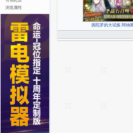
引用此页
浏览属性
因陀罗的大试炼 阿纳