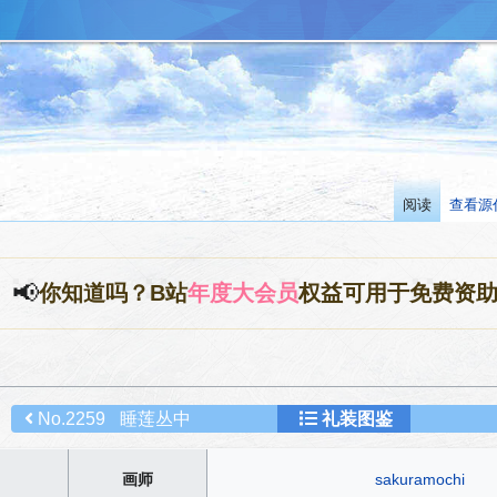
阅读
查看源
📢
你知道吗？B站
年度大会员
权益可用于免费资
No.2259
睡莲丛中
礼装图鉴
画师
sakuramochi