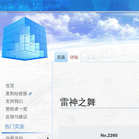
页面
讨论
首页
复制短链接
雷神之舞
支持我们
赞助者一览
跳
跳
反馈与建议
转
转
热门页面
到
到
No.2260
导
搜
当前活动