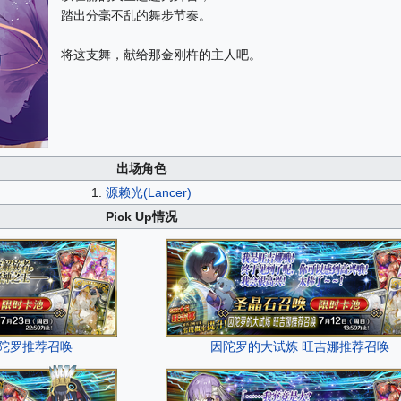
踏出分毫不乱的舞步节奏。
将这支舞，献给那金刚杵的主人吧。
出场角色
1.
源赖光(Lancer)
Pick Up情况
因陀罗推荐召唤
因陀罗的大试炼 旺吉娜推荐召唤