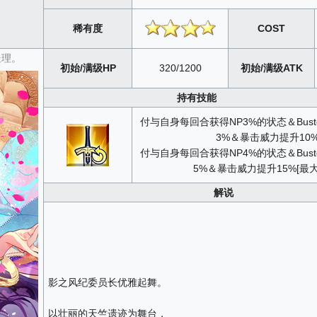
稀有度
COST
处理。
初始/满级HP
320/1200
初始/满级ATK
持有技能
付与自身每回合获得NP3%的状态＆Bus
3%＆暴击威力提升10
付与自身每回合获得NP4%的状态＆Bus
5%＆暴击威力提升15%[最大
解说
影之风纪委员长优雅起舞。
以壮丽的天竺遗迹为舞台，