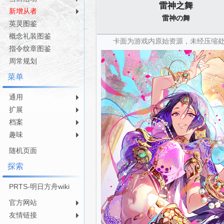
雷神之舞
航
索
新增从者
雷神の舞
英灵图鉴
概念礼装图鉴
卡面为游戏内原始资源，未经压缩
指令纹章图鉴
周常规划
菜单
通用
扩展
档案
趣味
随机页面
探索
PRTS-明日方舟wiki
官方网站
友情链接