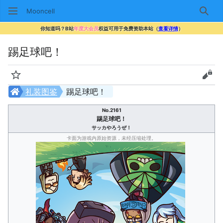
Mooncell
搜索
你知道吗？B站
年度大会员
权益可用于免费资助本站（
查看详情
）
踢足球吧！
监视
查看
礼装图鉴
踢足球吧！
No.2161
踢足球吧！
サッカやろうぜ！
卡面为游戏内原始资源，未经压缩处理。