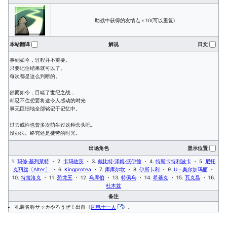
助战中获得的友情点＋10(可以重复)
本站翻译
解说
日文
事到如今，过程并不重要。
只要记住结果就可以了。
每次都是这么判断的。
然而如今，目睹了世纪之战，
却忍不住想要将这令人感动的时光
事无巨细地全部铭记于记忆中。
过去或许也曾多次萌生过这种念头吧。
没办法。终究还是徒劳的时光。
出场角色
显示位置
1.
玛修·基列莱特
・ 2.
卡玛佐茨
・ 3.
戴比特·泽姆·沃伊德
・ 4.
特斯卡特利波卡
・ 5.
尼托
克丽丝〔Alter〕
・ 6.
Kingprotea
・ 7.
库库尔坎
・ 8.
伊斯卡利
・ 9.
U－奥尔加玛丽
・
10.
特拉洛克
・ 11.
恐龙王
・ 12.
乌库伯
・ 13.
特佩乌
・ 14.
希基克
・ 15.
瓦克昌
・ 16.
杜木兹
备注
礼装名称
サッカやろうぜ！
出自《
闪电十一人
》。