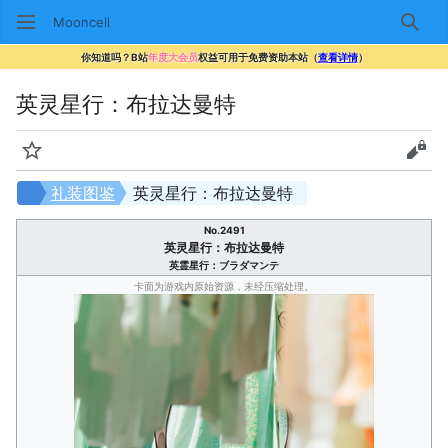
Mooncell
搜索
你知道吗？B站
年度大会员
权益可用于免费资助本站（
查看详情
）
英灵星行：布拉达曼特
监视
查看
礼装图鉴
英灵星行：布拉达曼特
No.2491
英灵星行：布拉达曼特
英霊星行：ブラダマンテ
卡面为游戏内原始资源，未经压缩处理。