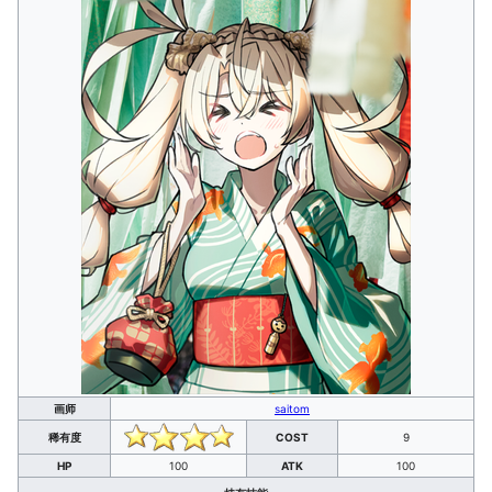
画师
saitom
稀有度
COST
9
HP
100
ATK
100