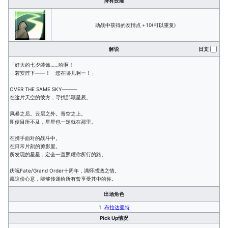
持有技能
助战中获得的友情点＋10(可以重复)
解说
日文
「好大的七夕装饰……哈啊！
若安陛下——！ 您在哪儿啊ー！」
OVER THE SAME SKY―――
在这片天空的彼方，寻找那颗星辰。
风暴之后。云层之外。青空之上。
即便目所不及，星星也一定就在那里。
在携手面对的战斗中。
在日常片刻的剪影里。
所发现的星星，定会一直照耀你所行的路。
庆祝Fate/Grand Order十周年，满怀感激之情。
愿这份心意，能够传递给所有曾享受其中的你。
出场角色
1.
布拉达曼特
Pick Up情况