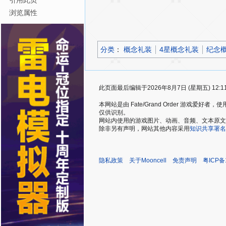
引用此页
浏览属性
分类
：​
概念礼装
4星概念礼装
纪念
此页面最后编辑于2026年8月7日 (星期五) 12:1
本网站是由 Fate/Grand Order 游戏
仅供识别。
网站内使用的游戏图片、动画、音频、文本原文，仅用
除非另有声明，网站其他内容采用
知识共享署名
隐私政策
关于Mooncell
免责声明
粤ICP备