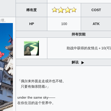
稀有度
COST
处理。
HP
100
ATK
持有技能
助战中获得的友情点＋10(可
解说
「偶尔来外面走走或许也不错。
只要有御亲陪着♪」
under the same sky——
在你生活的这个世界中。