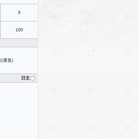
9
100
以重复)
日文