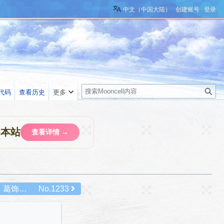
中文（中国大陆）
创建账号
登录
搜
代码
查看历史
更多
索
助本站
查看详情 →
英灵纪行：葛饰北斋
No.1233