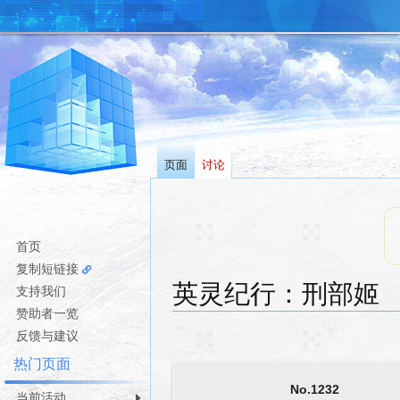
页面
讨论
首页
复制短链接
英灵纪行：刑部姬
支持我们
赞助者一览
跳
跳
反馈与建议
转
转
热门页面
到
到
No.1232
导
搜
当前活动