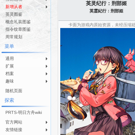
英灵纪行：刑部姬
航
索
新增从者
英霊紀行：刑部姫
英灵图鉴
概念礼装图鉴
卡面为游戏内原始资源，未经压缩
指令纹章图鉴
周常规划
菜单
通用
扩展
档案
趣味
随机页面
探索
PRTS-明日方舟wiki
官方网站
友情链接