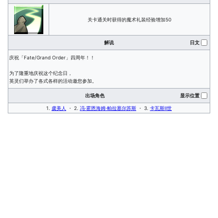
关卡通关时获得的魔术礼装经验增加50
解说
日文
庆祝「Fate/Grand Order」四周年！！
为了隆重地庆祝这个纪念日，
英灵们举办了各式各样的活动邀您参加。
出场角色
显示位置
1.
虞美人
・ 2.
冯·霍恩海姆·帕拉塞尔苏斯
・ 3.
卡瓦斯Ⅱ世