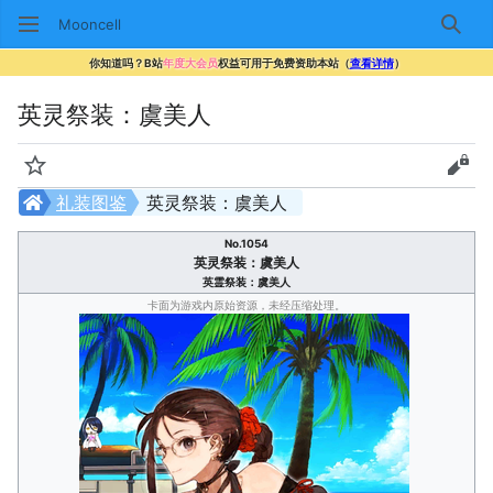
Mooncell
搜索
你知道吗？B站
年度大会员
权益可用于免费资助本站（
查看详情
）
英灵祭装：虞美人
监视
查看
礼装图鉴
英灵祭装：虞美人
No.1054
英灵祭装：虞美人
英霊祭装：虞美人
卡面为游戏内原始资源，未经压缩处理。