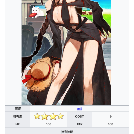
画师
toi8
稀有度
COST
9
HP
100
ATK
100
持有技能