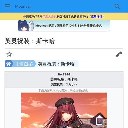
Mooncell
搜索
你知道吗？B站
年度大会员
权益可用于免费资助本站（
查看详情
）
Mooncell提示：国服将于10小时35分钟后开始维护。
英灵祝装：斯卡哈
监视
查看
礼装图鉴
英灵祝装：斯卡哈
No.2346
英灵祝装：斯卡哈
英霊祝装：スカサハ
卡面为游戏内原始资源，未经压缩处理。