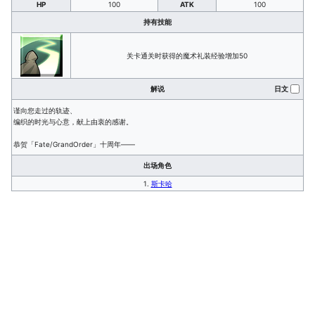
HP
100
ATK
100
持有技能
关卡通关时获得的魔术礼装经验增加50
解说
日文
谨向您走过的轨迹、
编织的时光与心意，献上由衷的感谢。
恭贺「Fate/GrandOrder」十周年——
出场角色
1.
斯卡哈