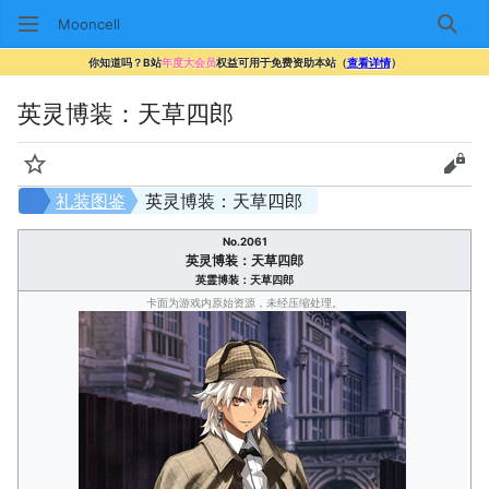
Mooncell
搜索
你知道吗？B站
年度大会员
权益可用于免费资助本站（
查看详情
）
英灵博装：天草四郎
监视
查看
礼装图鉴
英灵博装：天草四郎
No.2061
英灵博装：天草四郎
英霊博装：天草四郎
卡面为游戏内原始资源，未经压缩处理。