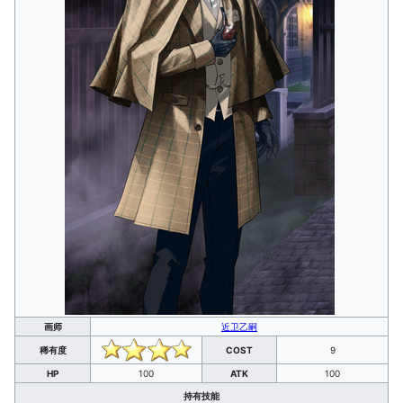
画师
近卫乙嗣
稀有度
COST
9
HP
100
ATK
100
持有技能