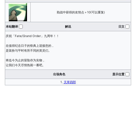
助战中获得的友情点＋10(可以重复)
本站翻译
解说
日文
庆祝「Fate/Grand Order」九周年！！
在值得纪念日子的祭典上迎接您的，
是装扮与平时有所不同的英灵们。
将迄今为止的冒险存为实物，
让我们今天尽情热闹一番吧。
出场角色
显示位置
1.
天草四郎