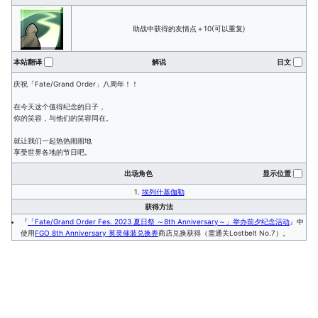
助战中获得的友情点＋10(可以重复)
本站翻译
解说
日文
庆祝「Fate/Grand Order」八周年！！
在今天这个值得纪念的日子，
你的笑容，与他们的笑容同在。
就让我们一起热热闹闹地
享受世界各地的节日吧。
出场角色
显示位置
1.
埃列什基伽勒
获得方法
『
「Fate/Grand Order Fes. 2023 夏日祭 ～8th Anniversary～」举办前夕纪念活动
』中
使用
FGO 8th Anniversary 英灵催装兑换券
商店兑换获得（需通关Lostbelt No.7）。