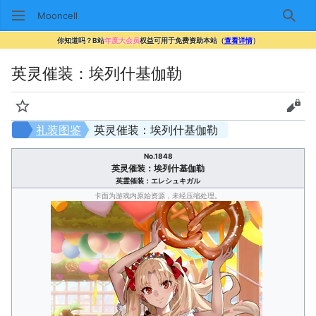
Mooncell
搜索
你知道吗？B站
年度大会员
权益可用于免费资助本站（
查看详情
）
英灵催装：埃列什基伽勒
监视
查看
礼装图鉴
英灵催装：埃列什基伽勒
No.1848
英灵催装：埃列什基伽勒
英霊催装：エレシュキガル
卡面为游戏内原始资源，未经压缩处理。