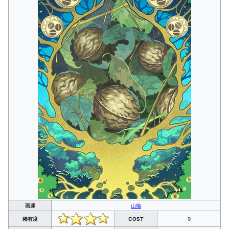
画师
山猫
稀有度
COST
9