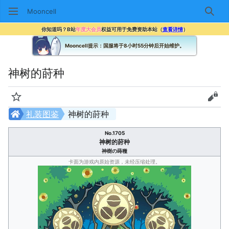
Mooncell
搜索
你知道吗？B站
年度大会员
权益可用于免费资助本站（
查看详情
）
Mooncell提示：国服将于8小时55分钟后开始维护。
神树的莳种
监视
查看
礼装图鉴
神树的莳种
No.1705
神树的莳种
神樹の蒔種
卡面为游戏内原始资源，未经压缩处理。