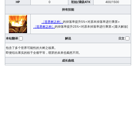
HP
0
初始/满级ATK
400/1500
持有技能
〔世界树之种〕
的掉落率提升5%<对原本掉落率进行乘算>
〔世界树之种〕
的掉落率提升25%<对原本掉落率进行乘算>[最大解放]
本站翻译
解说
日文
包含了多个世界可能性的大树之核果。
即便结出果实的枝干全都平等，萌芽的未来也截然不同。
成长曲线