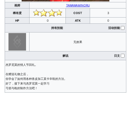
画师
TAWAWAMINORU
稀有度
COST
3
HP
0
ATK
0
持有技能
活动技能
无效果
解说
日文
杰罗尼莫的情人节回礼。
在赠送礼物之后，
你学会了如何用各种兽皮加工莫卡辛鞋的方法。
好了，接下来与杰罗尼莫一起学习
弓箭与枪的制作方法吧！