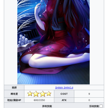
画师
SHIMA SHINOJI
稀有度
COST
9
初始/满级HP
600/2250
ATK
0
持有技能
活动技能