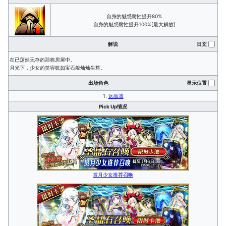
自身的魅惑耐性提升80%
自身的魅惑耐性提升100%[最大解放]
解说
日文
在已荡然无存的那栋房屋中。
月光下，少女的笑容犹如宝石般灿灿生辉。
出场角色
显示位置
1.
远坂凛
Pick Up情况
赏月少女推荐召唤