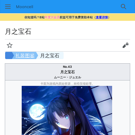
Mooncell
搜索
你知道吗？B站
年度大会员
权益可用于免费资助本站（
查看详情
）
月之宝石
监视
查看
礼装图鉴
月之宝石
No.43
月之宝石
ムーニー・ジュエル
卡面为游戏内原始资源，未经压缩处理。