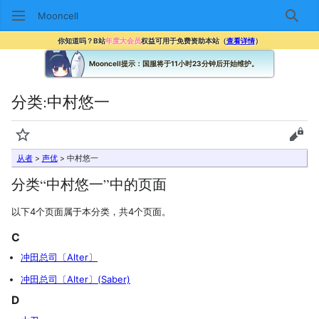
Mooncell
搜索
你知道吗？B站
年度大会员
权益可用于免费资助本站（
查看详情
）
Mooncell提示：国服将于11小时23分钟后开始维护。
分类
:
中村悠一
监视
查看
从者
>
声优
> 中村悠一
分类“中村悠一”中的页面
以下4个页面属于本分类，共4个页面。
C
冲田总司〔Alter〕
冲田总司〔Alter〕(Saber)
D