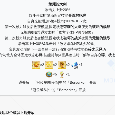
荣耀的大剑
攻击力上升20%
战斗开始时发动固定技能
开战的咆哮
自身充能增加5格&毅力(100%HP·2次)
第一次毅力触发后改变模型,固定状态
荣耀的大剑
变更为
破坏的战斧
无视防御&普通攻击时「敌方全体HP减少500」
第二次毅力触发后改变模型,固定状态
破坏的战斧
变更为
无情的强弓
暴击率上升30%&暴击时「敌方单体NP减少20%」
宝具发动后的下一回合第一次行动发动持有技能
心碎之天风 A
付与敌方全体固定状态
心碎
(技能封印)&宝具攻击时「解除自身
心碎
」状
×2
×2
×2
×1
2M
×5
×1
通关后，「冠位星图分值]中的「Berserker」开放
「冠位编队]中的「Berserker」开放
放数达12个或以上后开放