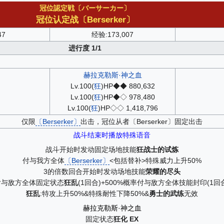
冠位認定戦〔バーサーカー〕
冠位认定战〔Berserker〕
47
经验:173,007
进行度 1/1
赫拉克勒斯·神之血
Lv.100(
狂
)HP◆◆ 880,632
Lv.100(
狂
)HP◆◇ 978,480
Lv.100(
狂
)HP◇◇ 1,418,796
仅限
〔Berserker〕
出击，冠位从者〔Berserker〕固定出击
战斗结束时播放特殊语音
战斗开始时发动固定场地技能
狂战士的试炼
付与我方全体
〔Berserker〕
<包括替补>特殊威力上升50%
3的倍数回合开始时发动场地技能
荣耀的尽头
付与敌方全体固定状态
狂乱
(1回合)+500%概率付与敌方全体技能封印(1回
狂乱
:特攻上升50%&特殊耐性下降50%&
勇士的武练
无效
赫拉克勒斯·神之血
固定状态
狂化 EX