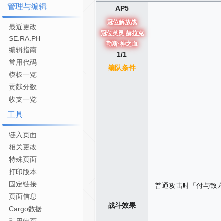
管理与编辑
AP5
冠位解放战
最近更改
冠位英灵 赫拉克
SE.RA.PH
勒斯·神之血
编辑指南
1/1
常用代码
编队条件
模板一览
贡献分数
收支一览
工具
链入页面
相关更改
特殊页面
打印版本
固定链接
普通攻击时「付与敌方
页面信息
战斗效果
Cargo数据