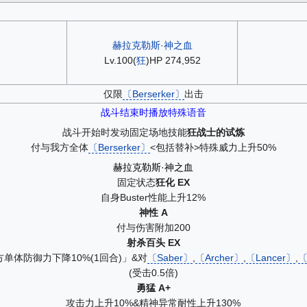
赫拉克勒斯·神之血
Lv.100(
狂
)HP 274,952
仅限
〔Berserker〕
出击
战斗结束时播放特殊语音
战斗开始时发动固定场地技能
狂战士的试炼
付与我方全体
〔Berserker〕
<包括替补>特殊威力上升50%
赫拉克勒斯·神之血
固定状态
狂化 EX
自身Buster性能上升12%
神性 A
付与伤害附加200
射杀百头 EX
单体防御力下降10%(1回合)」&对
〔Saber〕
,
〔Archer〕
,
〔Lancer〕
,
〔
(受击0.5倍)
勇猛 A+
攻击力上升10%&精神异常耐性上升130%