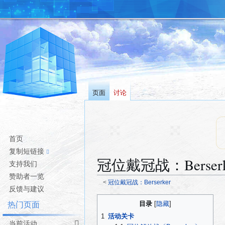
页面
讨论
首页
复制短链接
冠位戴冠战：Berser
支持我们
赞助者一览
<
冠位戴冠战：Berserker
反馈与建议
跳
跳
目录
热门页面
转
转
1
活动关卡
到
到
当前活动