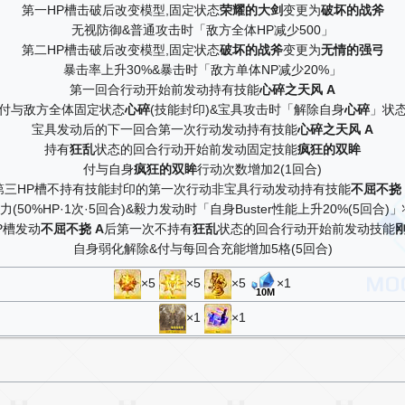
第一HP槽击破后改变模型,固定状态
荣耀的大剑
变更为
破坏的战斧
无视防御&普通攻击时「敌方全体HP减少500」
第二HP槽击破后改变模型,固定状态
破坏的战斧
变更为
无情的强弓
暴击率上升30%&暴击时「敌方单体NP减少20%」
第一回合行动开始前发动持有技能
心碎之天风 A
付与敌方全体固定状态
心碎
(技能封印)&宝具攻击时「解除自身
心碎
」状
宝具发动后的下一回合第一次行动发动持有技能
心碎之天风 A
持有
狂乱
状态的回合行动开始前发动固定技能
疯狂的双眸
付与自身
疯狂的双眸
行动次数增加2(1回合)
第三HP槽不持有技能封印的第一次行动非宝具行动发动持有技能
不屈不挠 
(50%HP·1次·5回合)&毅力发动时「自身Buster性能上升20%(5回合)」
P槽发动
不屈不挠 A
后第一次不持有
狂乱
状态的回合行动开始前发动技能
自身弱化解除&付与每回合充能增加5格(5回合)
×5
×5
×5
×1
10M
×1
×1