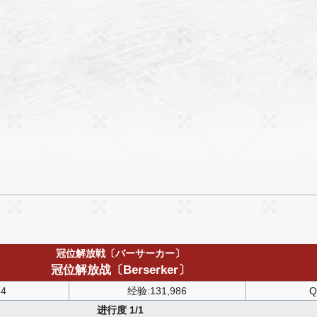
冠位解放戦〔バーサーカー〕
冠位解放战〔Berserker〕
64
经验:131,986
Q
进行度 1/1