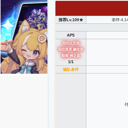
推荐Lv.100★
牵绊:4,1
AP5
冠位认定战
冠位英灵 赫拉克
勒斯·神之血
1/1
编队条件