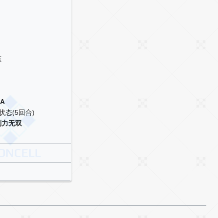
态
A
状态(5回合)
刚力无双