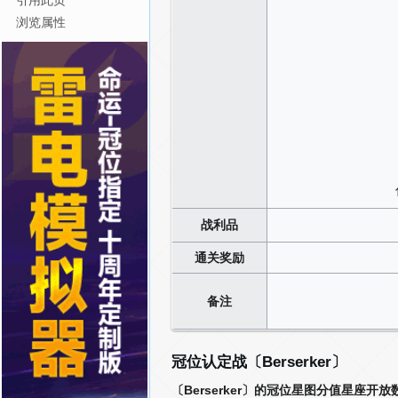
引用此页
浏览属性
战利品
通关奖励
备注
冠位认定战〔Berserker〕
〔Berserker〕的冠位星图分值星座开