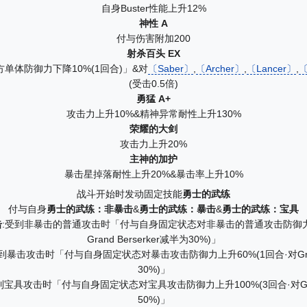
自身Buster性能上升12%
神性 A
付与伤害附加200
射杀百头 EX
单体防御力下降10%(1回合)」&对
〔Saber〕
,
〔Archer〕
,
〔Lancer〕
,
〔
(受击0.5倍)
勇猛 A+
攻击力上升10%&精神异常耐性上升130%
荣耀的大剑
攻击力上升20%
主神的加护
暴击星掉落耐性上升20%&暴击率上升10%
战斗开始时发动固定技能
勇士的武练
付与自身
勇士的武练：非暴击
&
勇士的武练：暴击
&
勇士的武练：宝具
击
:受到非暴击的普通攻击时「付与自身固定状态对非暴击的普通攻击防御力上
Grand Berserker减半为30%)」
受到暴击攻击时「付与自身固定状态对暴击攻击防御力上升60%(1回合·对Grand 
30%)」
到宝具攻击时「付与自身固定状态对宝具攻击防御力上升100%(3回合·对Grand
50%)」