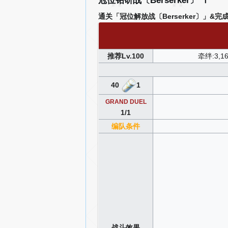
冠位钻研战〔Berserker〕 Ⅰ
通关「冠位解放战〔Berserker〕」&完成
推荐Lv.100
牵绊:3,1
40
1
GRAND DUEL
1/1
编队条件
战斗效果