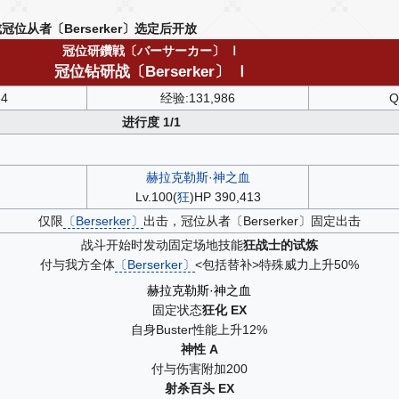
冠位从者〔Berserker〕选定后开放
冠位研鑽戦〔バーサーカー〕 Ⅰ
冠位钻研战〔Berserker〕 Ⅰ
64
经验:131,986
Q
进行度 1/1
赫拉克勒斯·神之血
Lv.100(
狂
)HP 390,413
仅限
〔Berserker〕
出击，冠位从者〔Berserker〕固定出击
战斗开始时发动固定场地技能
狂战士的试炼
付与我方全体
〔Berserker〕
<包括替补>特殊威力上升50%
赫拉克勒斯·神之血
固定状态
狂化 EX
自身Buster性能上升12%
神性 A
付与伤害附加200
射杀百头 EX