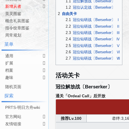
1.1
冠位解放战〔Berserker〕
导
搜
新增从者
1.2
冠位认定战〔Berserker〕
航
索
英灵图鉴
2
自由关卡
2.1
冠位钻研战〔Berserker〕 Ⅰ
概念礼装图鉴
2.2
冠位钻研战〔Berserker〕 Ⅱ
指令纹章图鉴
2.3
冠位钻研战〔Berserker〕 Ⅲ
周常规划
2.4
冠位钻研战〔Berserker〕 Ⅳ
菜单
2.5
冠位钻研战〔Berserker〕 Ⅴ
2.6
冠位钻研战〔Berserker〕 Ⅵ
通用
2.7
冠位钻研战〔Berserker〕 Ⅶ
扩展
档案
活动关卡
趣味
冠位解放战〔Berserker〕
随机页面
探索
通关「Ordeal Call」后开放
PRTS-明日方舟wiki
官方网站
推荐Lv.100
牵绊:3,1
友情链接