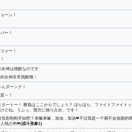
ショーン！
ッパー！
ッコォー！
击！
の女神は残酷なのです
利的女神非常残酷哦！
さんダーンク！
灌篮～！
スタートー！ 勝負はここからでしょう？ ほらほら、ファイトファイトッ
んけどね。うふっ、贅沢に独り占め、です！
胜负彩刚刚开始吧？来嘛来嘛，加油，加油❤不过我是一个都不会放跑的
人独占哟❤
(战斗形象1)