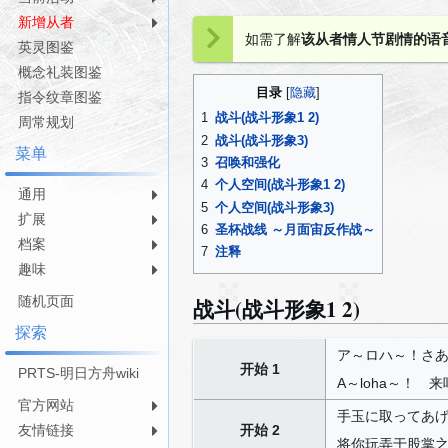
新增从者
跳
跳
如需了解
该从者情人节剧情的语
英灵图鉴
转
转
到
到
概念礼装图鉴
导
搜
目录
指令纹章图鉴
航
索
1
战斗(战斗形象1 2)
周常规划
2
战斗(战斗形象3)
菜单
3
召唤和强化
4
个人空间(战斗形象1 2)
通用
5
个人空间(战斗形象3)
扩展
6
圣杯战线 ～月面宙反作战～
档案
7
注释
趣味
随机页面
战斗(战斗形象1 2)
探索
ア～ロハ～！さ
开始 1
PRTS-明日方舟wiki
A～loha～！ 
官方网站
手玉に取ってあ
友情链接
开始 2
将你玩弄于股掌