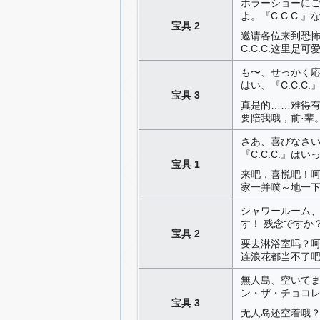
ホラーショーに
よ。『C.C.C.
宝具 2
邀请各位来到恐怖
C.C.C.这里是可
も〜、せっかく
はい、『C.C.
宝具 3
真是的……难得有
要陪我哦，前·辈
さあ、喜びなさ
『C.C.C.』は
宝具 1
来吧，喜悦吧！呵
家一并噗～地一下
シャワールーム、
す！ 残念ですか
宝具 2
要去淋浴室吗？呵
连浪花都当不了
無人島、空いてま
ン・ザ・チョコレ
宝具 3
无人岛还空着哦