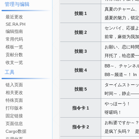
管理与编辑
真夏のチャーム
技能 1
最近更改
盛夏的魅力，锁
SE.RA.PH
センパイ、応援
编辑指南
技能 2
前辈，麻烦为我
常用代码
模板一览
お願い、恋に時
技能 3
贡献分数
拜托了，给恋爱
收支一览
BB～、チャンネル
技能 4
工具
BB～频道～！ I
链入页面
ターイムストー
技能 5
相关更改
时间～，静止—
特殊页面
やっほーう！
打印版本
指令卡 1
呀嚯呜！
固定链接
お転婆ですか～？
页面信息
指令卡 2
Cargo数据
是疯丫头吗？ 