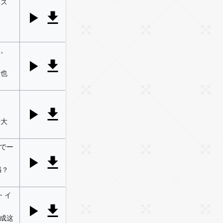
ンス
す。
天也
将大
でー
憾？
・イ
成这