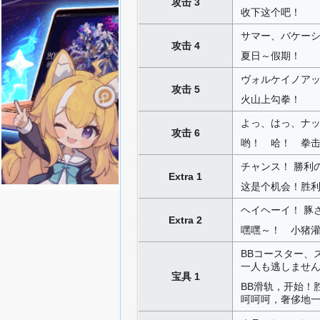
攻击 3
收下这个吧！
サマー、バケー
攻击 4
夏日～假期！
ヴォルケイノア
攻击 5
火山上勾拳！
よっ、はっ、ナ
攻击 6
哟！ 哈！ 拳
チャンス！ 勝利
Extra 1
这是个机会！胜
ヘイヘーイ！ 豚
Extra 2
嘿嘿～！ 小猪
BBコースター、
一人も逃しませ
宝具 1
BB滑轨，开始！
呵呵呵，奢侈地一