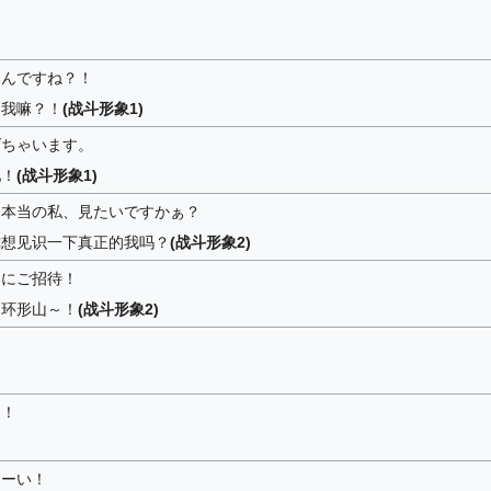
いんですね？！
的我嘛？！
(战斗形象1)
げちゃいます。
吧！
(战斗形象1)
。本当の私、見たいですかぁ？
你想见识一下真正的我吗？
(战斗形象2)
ーにご招待！
的环形山～！
(战斗形象2)
ー！
さーい！