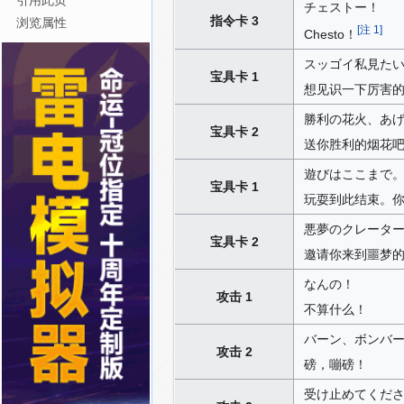
引用此页
チェストー！
指令卡 3
浏览属性
[
注 1
]
Chesto！
スッゴイ私見た
宝具卡 1
想见识一下厉害
勝利の花火、あ
宝具卡 2
送你胜利的烟花
遊びはここまで
宝具卡 1
玩耍到此结束。
悪夢のクレータ
宝具卡 2
邀请你来到噩梦
なんの！
攻击 1
不算什么！
バーン、ボンバ
攻击 2
磅，嘣磅！
受け止めてくだ