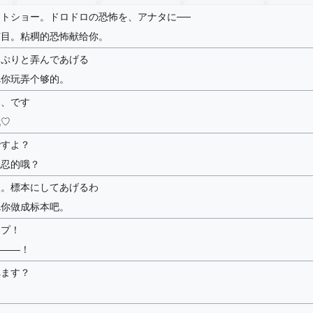
トショー。ドロドロの恐怖を、アナタに──
节目。粘稠的恐怖献给你。
っぷりと弄んであげる
把你玩弄个够的。
に、です
哦♡
ですよ？
残忍的哦？
眼。標本にしてあげるわ
把你做成标本吧。
ップ！
———！
れます？
？