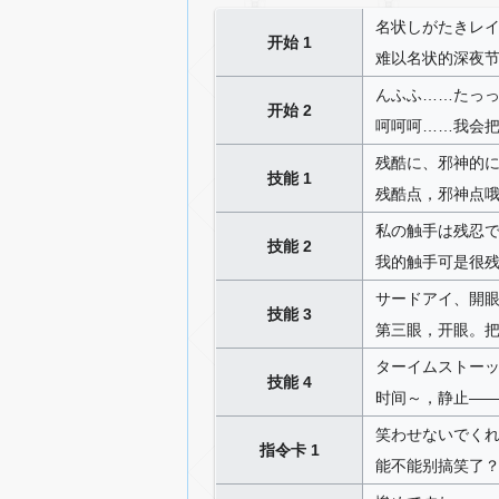
名状しがたきレイ
开始 1
难以名状的深夜
んふふ……たっ
开始 2
呵呵呵……我会
残酷に、邪神的
技能 1
残酷点，邪神点
私の触手は残忍
技能 2
我的触手可是很
サードアイ、開
技能 3
第三眼，开眼。
ターイムストー
技能 4
时间～，静止—
笑わせないでく
指令卡 1
能不能别搞笑了