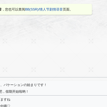
音
，您也可以查阅
BB(SSR)/情人节剧情语音
页面。
あ、バケーションの始まりです！
来吧，假期开始啦哟！
げますね
之中哦♡