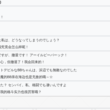
)
す
了！
た私は、どうなってしまうのでしょう？
我究竟会怎么样呢！
ですが、撤退です！ アーイルビーバーック！
甘心，但撤退了！我会回来的！
トデビルなBBちゃんは、浜辺でも無敵なのでした
魔的BB亲在海边也是无敌的哦～☆
た？ センパイ。私、格闘でも凄いんですよ
？我的格斗实力也很厉害哦？