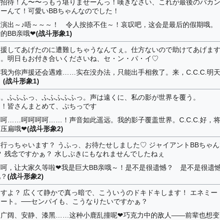
ご招待！ん〜〜っもう堪りませーんっ！嘆きなさい、これが最後のバカ
』なーんて！可愛いBBちゃんなのでした！
演出～♪唔～～～！ 令人按捺不住～！哀叹吧，这会是最后的假期哦。
爱的BB亲哦❤
(战斗形象1)
応援してあげたのに遭難しちゃうなんてぇ。仕方ないので助けてあげま
C.』。明日もお付き合いくださいね、セ・ン・パ・イ♡
我为你声援还会遇难……实在没办法，只能出手相救了。来，C.C.C.明
。
(战斗形象1)
い。ふふふっ、ふふふふふっ。声は遠くに、私の影が世界を覆う。
いっ！皆さんまとめて、ぷちっです
呵……呵呵呵呵……！声音如此遥远。我的影子覆盖世界。C.C.C.好，
压扁哦❤
(战斗形象2)
行っちゃいます？ うふっ、お待たせしました♡ ジャイアントBBちゃん
？ 残念ですかぁ？ 水しぶきにもなれませんでしたねぇ
呵，让大家久等啦❤我是巨大BB亲哦～！是不是很遗憾？ 是不是很遗
吧？
(战斗形象2)
すよ？ 広くて静かで真っ暗で、こういうのドキドキします！ エネミー
ート。──センパイも、こうなりたいですかぁ？
？广阔、安静、漆黑……这种小鹿乱撞呢❤巧克力中的敌人——前辈也想变