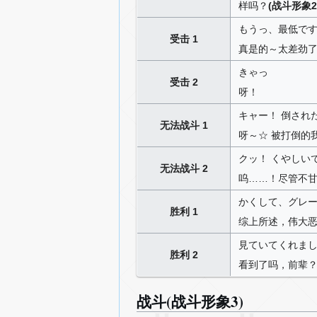
样吗？
(战斗形象2
もうっ、最低で
受击 1
真是的～太差劲
きゃっ
受击 2
呀！
キャー！ 倒され
无法战斗 1
呀～☆ 被打倒的
クッ！ くやしい
无法战斗 2
呜……！尽管不
かくして、グレー
胜利 1
综上所述，伟大恶
見ていてくれまし
胜利 2
看到了吗，前辈
战斗(战斗形象3)