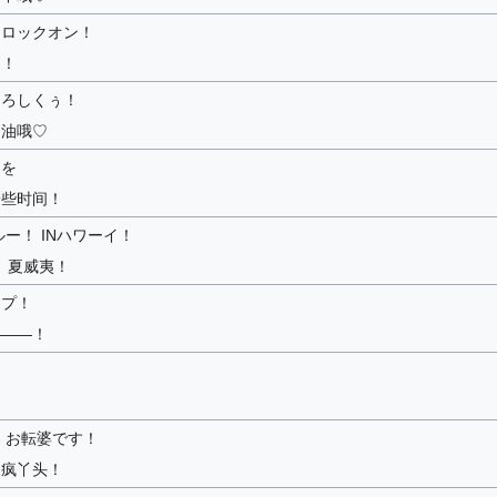
、ロックオン！
定！
よろしくぅ！
加油哦♡
間を
一些时间！
ー！ INハワーイ！
n 夏威夷！
ップ！
———！
 お転婆です！
是疯丫头！