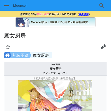
Mooncell
搜索
你知道吗？B站
年度大会员
权益可用于免费资助本站（
查看详情
）
Mooncell提示：国服将于10小时55分钟后开始维护。
魔女厨房
监视
查看
礼装图鉴
魔女厨房
No.715
魔女厨房
ウィッチズ・キッチン
卡面为游戏内原始资源，未经压缩处理。