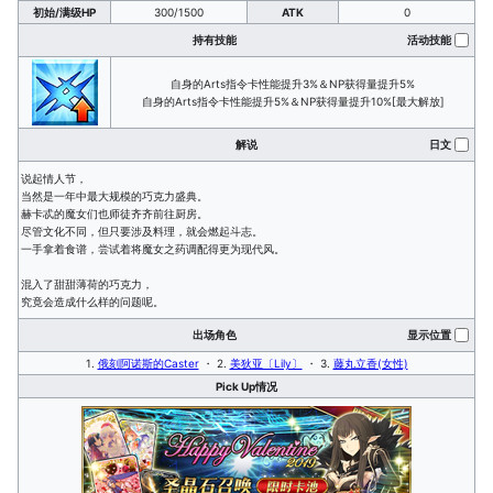
初始/满级HP
300/1500
ATK
0
持有技能
活动技能
自身的Arts指令卡性能提升3%＆NP获得量提升5%
自身的Arts指令卡性能提升5%＆NP获得量提升10%[最大解放]
解说
日文
说起情人节，
当然是一年中最大规模的巧克力盛典。
赫卡忒的魔女们也师徒齐齐前往厨房。
尽管文化不同，但只要涉及料理，就会燃起斗志。
一手拿着食谱，尝试着将魔女之药调配得更为现代风。
混入了甜甜薄荷的巧克力，
究竟会造成什么样的问题呢。
出场角色
显示位置
1.
俄刻阿诺斯的Caster
・ 2.
美狄亚〔Lily〕
・ 3.
藤丸立香(女性)
Pick Up情况